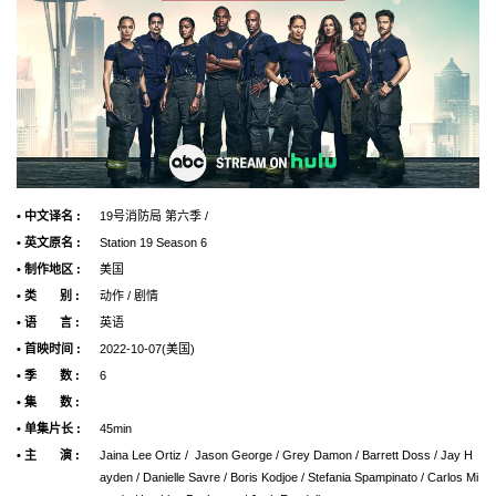
• 中文译名 :
19号消防局 第六季 /
• 英文原名 :
Station 19 Season 6
• 制作地区 :
美国
• 类 别 :
动作 / 剧情
• 语 言 :
英语
• 首映时间 :
2022-10-07(美国)
• 季 数 :
6
• 集 数 :
• 单集片长 :
45min
• 主 演 :
Jaina Lee Ortiz / Jason George / Grey Damon / Barrett Doss / Jay H
ayden / Danielle Savre / Boris Kodjoe / Stefania Spampinato / Carlos Mi