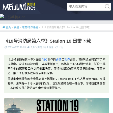
首页
>
美剧
>
罪案/动作谍战
> 《19号消防局第六季》Station 19 迅雷下载
《19号消防局第六季》Station 19 迅雷下载
2023/05/20 20:05
8,743 浏览
1 评论
1 赞
《19号消防局第六季》是由
ABC
制作的
剧情
类
动作
剧集，第5季结局时留下了不
少悬念，安迪即将被19号正式被重新雇用，玛雅做出的“不明智”威胁，沃伦不得
不在他的家庭和工作之间做出决定，而特拉维斯决定他应该竞选市长。简而言
之，第 6 季有很多故事情节可供探索。
首播集中当猛烈的龙卷风席卷西雅图时，Station 19 的工作人员开始行动。在混
乱中，团队有一个令人震惊的发现，该发现被掩埋在一棵树下，而特拉维斯的第
一本能反应是在政治事件中会发挥重要作用。