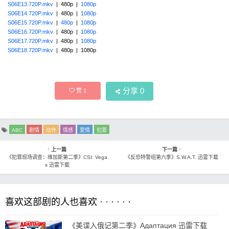
S06E13.720P.mkv
| 480p |
1080p
S06E14.720P.mkv
| 480p |
1080p
S06E15.720P.mkv
|
480p
|
1080p
S06E16.720P.mkv
| 480p |
1080p
S06E17.720P.mkv
| 480p |
1080p
S06E18.720P.mkv
| 480p | 1080p
分享
0
赞
1
ABC
剧情
动作
情感
爱情
犯罪
上一篇
下一篇
《犯罪现场调查：维加斯第二季》CSI: Vega
《反恐特警组第六季》S.W.A.T. 迅雷下载
s 迅雷下载
喜欢这部剧的人也喜欢 · · · · · ·
《美谍入俄记第二季》Адаптация 迅雷下载