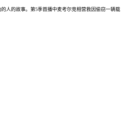
助的人的故事。第5季首播中麦考尔竞相营救因偷窃一辆载