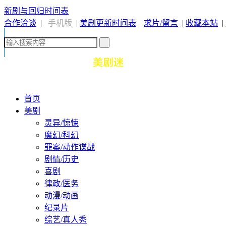
新剧与回归时间表
合作洽谈
|
手机版
|
美剧更新时间表
|
求片/留言
|
收藏本站
|
首页
美剧
灵异/惊悚
魔幻/科幻
罪案/动作谍战
剧情/历史
喜剧
律政/医务
动漫/动画
纪录片
综艺/真人秀