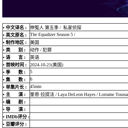
• 中文译名 :
伸冤人 第五季 / 私家侦探
The Equalizer Season 5 /
• 英文原名 :
• 制作地区 :
美国
• 类 别 :
动作 / 犯罪
• 语 言 :
英语
• 首映时间 :
2024-10-21(美国)
5
• 季 数 :
6
• 集 数 :
45min
• 单集片长 :
• 主 演 :
奎恩·拉提法 / Laya DeLeon Hayes / Lorraine Toussaint 
• 编 剧 :
• 导 演 :
•
IMDb评分
:
• 豆瓣评分 :