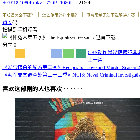
S05E18.1080P.mkv
|
720P
|
1080P
| 2160P
丨
丨
不知道怎么下载？
怎么使用外挂字幕？
迅雷限制无法下载解决方案
赞
0
码
扫描到手机观看
分享
0
CBS
动作
悬疑
惊悚
犯罪
上一篇
《爱与谋杀的配方第二季》Recipes for Love and Murder Seaso
《海军罪案调查处第二十二季》NCIS: Naval Criminal Investigative
喜欢这部剧的人也喜欢 · · · · · ·