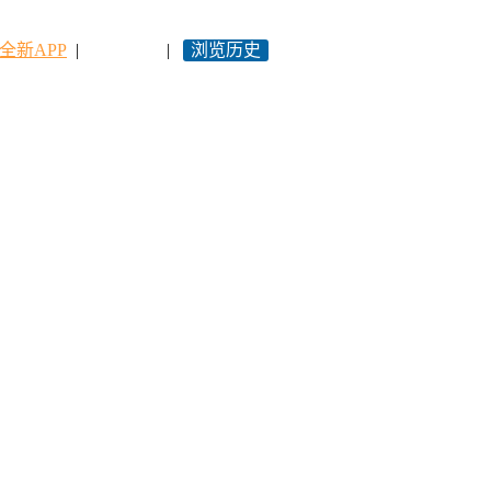
全新APP
|
永久网址
|
浏览历史