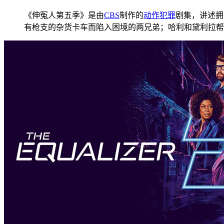
《伸冤人第五季》是由
CBS
制作的
动作
犯罪
剧集，讲述拥
有枪支的杂货卡车而陷入困境的两兄弟；哈利和黛利拉帮