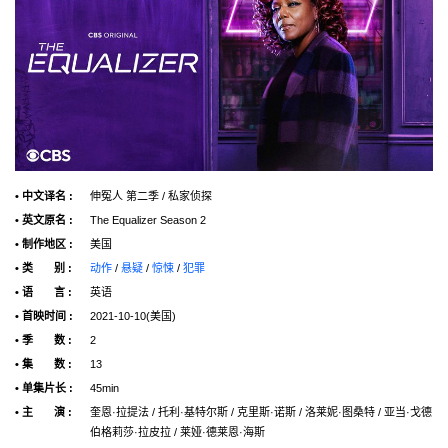
• 中文译名 :
伸冤人 第二季 / 私家侦探
• 英文原名 :
The Equalizer Season 2
• 制作地区 :
美国
• 类 别 :
动作
/
悬疑
/
惊悚
/
犯罪
• 语 言 :
英语
• 首映时间 :
2021-10-10(美国)
• 季 数 :
2
• 集 数 :
13
• 单集片长 :
45min
• 主 演 :
奎恩·拉提法 / 托利·基特尔斯 / 克里斯·诺斯 / 洛莱妮·图桑特 / 亚当·戈德
伯格莉莎·拉皮拉
/
莱娅·德莱恩·海斯