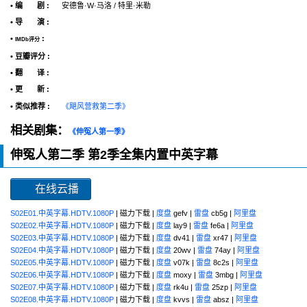
• 编 剧 :
安德鲁·W·马洛 / 特里·米勒
• 导 演 :
•
:
IMDb评分
• 豆瓣评分 :
• 翻 译 :
• 更 新 :
• 类似推荐 :
《飓风营救第二季》
相关剧集：
《伸冤人第一季》
伸冤人第二季 第2季全集内置中英字幕
在线云播
S02E01.中英字幕.HDTV.1080P
| 磁力下载 |
度盘
gefv |
雷盘
cb5g |
阿里盘
S02E02.中英字幕.HDTV.1080P
| 磁力下载 |
度盘
lay9 |
雷盘
fe6a |
阿里盘
S02E03.中英字幕.HDTV.1080P
| 磁力下载 |
度盘
dv41 |
雷盘
xr47 |
阿里盘
S02E04.中英字幕.HDTV.1080P
| 磁力下载 |
度盘
20wv |
雷盘
74ay |
阿里盘
S02E05.中英字幕.HDTV.1080P
| 磁力下载 |
度盘
v07k |
雷盘
8c2s |
阿里盘
S02E06.中英字幕.HDTV.1080P
| 磁力下载 |
度盘
moxy |
雷盘
3mbg |
阿里盘
S02E07.中英字幕.HDTV.1080P
| 磁力下载 |
度盘
rk4u |
雷盘
25zp |
阿里盘
S02E08.中英字幕.HDTV.1080P
| 磁力下载 |
度盘
kvvs |
雷盘
absz |
阿里盘