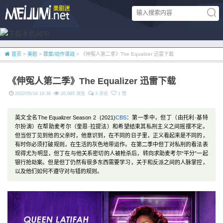
首页
>
美剧
>
罪案/动作谍战
> 《伸冤人第二季》The Equalizer 迅雷下载
《伸冤人第二季》The Equalizer 迅雷下载
2022/05/16 19:36
20,995 浏览
3 评论
1 赞
英文全名The Equalizer Season 2 (2021)
CBS
：第一季中，但丁（由托利·基特
尔扮演）在帮助麦考尔（奎恩·拉提法）和希望结束其私刑主义之间摇摆不定。
但当但丁见到他的父亲时，他意识到，在不同的日子里，正义看起来是不同的，
有时你必须打破规则，在生活的灰色地带运作。在第二季中但丁对私刑的看法表
现得尤为明显，但丁在与他关系密切的人被枪杀后，转向求助麦考尔“平分”一起
银行抢劫案。但是但丁仍然有很多东西需要学习，关于和反派之间的人脉掌控，
以及他们如何不遵守对与错的规则。