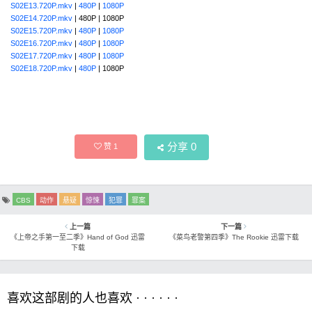
S02E13.720P.mkv
|
480P
|
1080P
S02E14.720P.mkv
| 480P | 1080P
S02E15.720P.mkv
|
480P
|
1080P
S02E16.720P.mkv
|
480P
|
1080P
S02E17.720P.mkv
|
480P
|
1080P
S02E18.720P.mkv
|
480P
| 1080P
分享
0
赞
1
CBS
动作
悬疑
惊悚
犯罪
罪案
上一篇
下一篇
《上帝之手第一至二季》Hand of God 迅雷
《菜鸟老警第四季》The Rookie 迅雷下载
下载
喜欢这部剧的人也喜欢 · · · · · ·