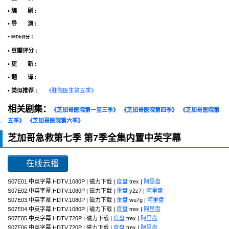
• 编 剧 :
• 导 演 :
•
:
IMDb评分
• 豆瓣评分 :
• 更 新 :
• 翻 译 :
• 类似推荐 :
《驻院医生第五季》
相关剧集：
《芝加哥医院第一至三季》
《芝加哥医院第四季》
《芝加哥医院第
五季》
《芝加哥医院第六季》
芝加哥急救第七季 第7季全集内置中英字幕
在线云播
S07E01.中英字幕.HDTV.1080P | 磁力下载 |
度盘
trex |
阿里盘
S07E02.中英字幕.HDTV.1080P | 磁力下载 |
雷盘
y2z7 |
阿里盘
S07E03.中英字幕.HDTV.1080P | 磁力下载 |
雷盘
wu7g |
阿里盘
S07E04.中英字幕.HDTV.1080P | 磁力下载 |
度盘
trex |
阿里盘
S07E05.中英字幕.HDTV.720P | 磁力下载 |
度盘
trex |
阿里盘
S07E06.中英字幕.HDTV.720P | 磁力下载 |
度盘
trex |
阿里盘