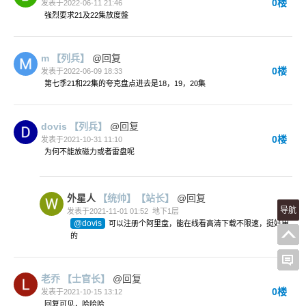
0楼
发表于2022-06-11 21:46
強烈耍求21及22集放度盤
m
【列兵】
@回复
0楼
发表于2022-06-09 18:33
第七季21和22集的夸克盘点进去是18，19，20集
dovis
【列兵】
@回复
0楼
发表于2021-10-31 11:10
为何不能放磁力或者雷盘呢
外星人
【统帅】
【站长】
@回复
导航
发表于2021-11-01 01:52
地下1层
@dovis
可以注册个阿里盘，能在线看高清下载不限速，挺好用
的
老乔
【士官长】
@回复
0楼
发表于2021-10-15 13:12
回复可见，哈哈哈