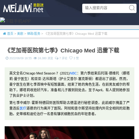
首页
>
美剧
>
律政/医务
> 《芝加哥医院第七季》Chicago Med 迅雷下载
《芝加哥医院第七季》Chicago Med 迅雷下载
2022/06/09 18:55
24,080 浏览
7 评论
3 赞
英文全名Chicago Med Season 7 (2021)
NBC
：第六季结束后托瑞·德维托（娜塔
莉·曼宁医生）和亚亚·达科斯塔（护士艾普尔·塞克斯顿）都退出了该剧。然而，
曼宁医生在第七季首映中有短暂露面，结束了她的角色生涯。在前男友威尔的帮
助下，娜塔莉收拾好汽车，准备和儿子搬到别处去。至于April，有人提到她参加
了执业护士计划。
第七季中威尔·霍斯特德回到医院帮助古德温进行秘密调查，此前威尔掩盖了严
重违反
医疗
道德的行为离开了医院。阿彻和查尔斯坚持处理内外完全相同的双胞
胎。史蒂维和迪伦治疗一名患有镰状细胞贫血的年轻患者。