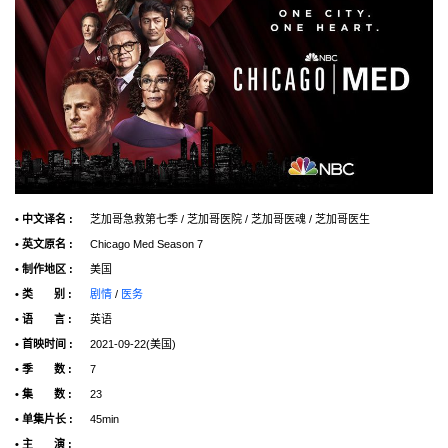
• 中文译名 :
芝加哥急救第七季 / 芝加哥医院 / 芝加哥医魂 / 芝加哥医生
• 英文原名 :
Chicago Med Season 7
• 制作地区 :
美国
• 类 别 :
剧情
/
医务
• 语 言 :
英语
• 首映时间 :
2021-09-22(美国)
• 季 数 :
7
• 集 数 :
23
• 单集片长 :
45min
• 主 演 :