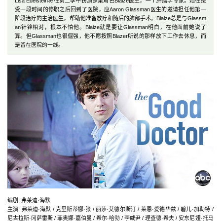
Lisa Edelstein将在第二季中扮演多集角色Blaize医生，一个肿瘤学专家。她在接
受一段时间的停职之后回到了医院，应Aaron Glassman医生的邀请担任他第一
阶段治疗的主治医生，帮助他准备放疗和随后的脑部手术。Blaize总是与Glassm
an针锋相对，根本不怕他。Blaize就是要让Glassman明白，在他面前她说了
算。但Glassman也很倔强，他不愿按照Blazer所说的那样放下工作去休息，而
是留在医院的一线。
编剧
:
弗莱迪·海默
主演
:
弗莱迪·海默 / 克里斯蒂娜·张 / 丽莎·艾德尔斯汀 / 莱恩·爱德华兹 / 碧儿·加勒特 /
尼古拉斯·冈萨雷斯 / 菲奥娜·嘉伯曼 / 希尔·哈勃 / 李威尹 / 理查德·希夫 / 安东尼娅·托马