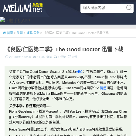
首页
>
美剧
>
律政/医务
> 《良医/仁医第二季》The Good Doctor 迅雷下载
《良医/仁医第二季》The Good Doctor 迅雷下载
2019/03/12 18:30
11,357 浏览
1 评论
0 赞
英文全名The Good Doctor Season 2 (2018)
ABC
：在第二季中，Shaun针对一
个无家可归的患者提出的治疗方案招来Andrews的不满，Shaun和Jared都将成
为Andrews攻击的目标。与此同时，Melendez不愿做一项风险很高的心脏手术，
Claire竭尽全力帮助他战胜恐惧心理。Glassman同样面临个人
情感
问题，让他面
临挑战的是肿瘤专家Marina Blaize医生——他的新主治医生。Glassman的健康
状况不容乐观，他必须做出一个艰难的决定。
关于本季，你还需要知道……
Fiona Gubelmann（扮演Morgan）、Will Yun Lee（扮演Alex）和Christina Chan
g（扮演Audrey）被提升为第二季的常规演员。Audrey有更多出镜时间，意味着
观众可以看到她在医院之外的生活。
Paige Spara将回归第二季，她的角色Lea和主人公Shaun将继续发展爱情关系。