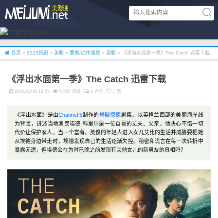
首页
>
2023新剧
>
美剧
>
罪案/动作谍战
>
英剧
> 《浮出水面第一季》The Catch 迅雷下载
《浮出水面第一季》The Catch 迅雷下载
2023/02/19 19:55
5,565 浏览
0 评论
1 赞
《浮出水面》是由
Channel 5
制作的
悬疑
惊悚
剧集，以英格兰西部的美丽海岸线
为背景，讲述当地渔民埃德·科里尔是一位自豪的丈夫、父亲，他决心不惜一切
代价让保护家人。当一个富有、英俊的年轻人进入女儿艾比的生活并威胁要把她
从埃德身边带走时，埃德发现自己的生活逐渐失控。秘密和谎言在每一次转折中
暴露无遗，但埃德会在为时已晚之前发现有关他女儿的新男友的真相吗？