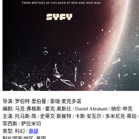
导演
:
罗伯特·里伯曼 / 泰瑞·麦克多诺
编剧
:
马克·弗格斯 / 霍克·奥斯比 / Daniel Abraham / 纳伦·申克
主演
:
托马斯·简 / 史蒂文·斯崔特 / 卡斯·安瓦尔 / 多米尼克·蒂珀 
菲西斯 / 萨拉米切
类型:
科幻 /
悬疑
制片国家/地区:
美国