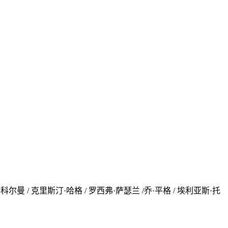
·科尔曼 / 克里斯汀·哈格 / 罗西弗·萨瑟兰 /乔·平格 / 埃利亚斯·托