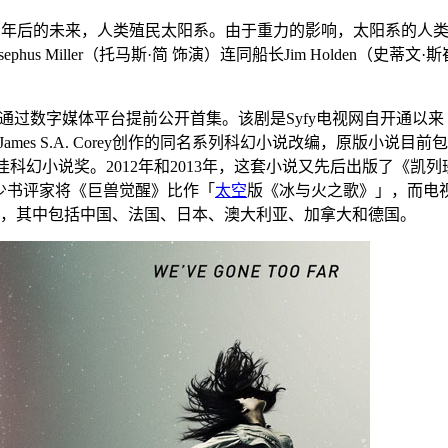
5)syfy：故事讲述二百年后的未来，人类殖民太阳系。由于重力的影响，
us Miller（托马斯·简 饰演）连同船长Jim Holden（
1月23日通过数字媒体平台提前公开首集。该剧是Syfy电视网自开
mes S.A. Corey创作的同名系列科幻小说改编，原版小说目前包括
科幻小说奖。2012年和2013年，这套小说又先后出版了《凯列班战争
实上不少书评家将《巨兽觉醒》比作「
太空
版《冰与火之歌》」，而电
行，其中包括中国、法国、日本、澳大利亚、加拿大和德国。