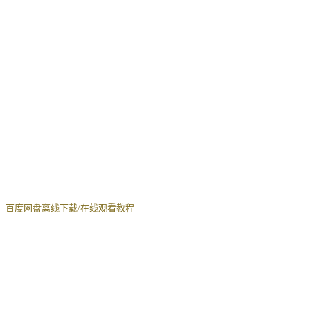
丨
百度网盘离线下载/在线观看教程