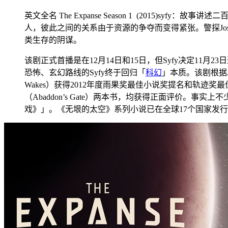
英文全名 The Expanse Season 1 (201
人，彼此之间的关系由于资源的争夺而变得紧张。警探Joseph
类生存的阴谋。
该剧正式首播是在12月14日和15日，但Syfy决定1
恐怖、玄幻路线的Syfy终于回归「
科幻
」本质。该剧根据Ja
Wakes）获得2012年度雨果奖最佳小说奖提名和轨迹奖最佳
（Abaddon’s Gate）两本书，均获得正面评价。事
戏》」。《无垠的太空》系列小说已在全球17个国家发