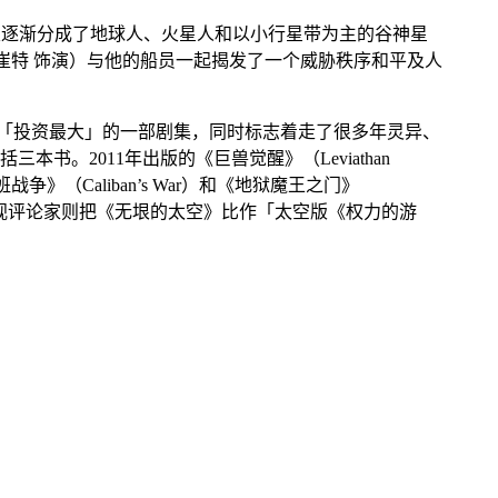
太阳系的人类逐渐分成了地球人、火星人和以小行星带为主的谷神星
史蒂文·斯崔特 饰演）与他的船员一起揭发了一个威胁秩序和平及人
通以来「投资最大」的一部剧集，同时标志着走了很多年灵异、
三本书。2011年出版的《巨兽觉醒》（Leviathan
》（Caliban’s War）和《地狱魔王之门》
视评论家则把《无垠的太空》比作「太空版《权力的游