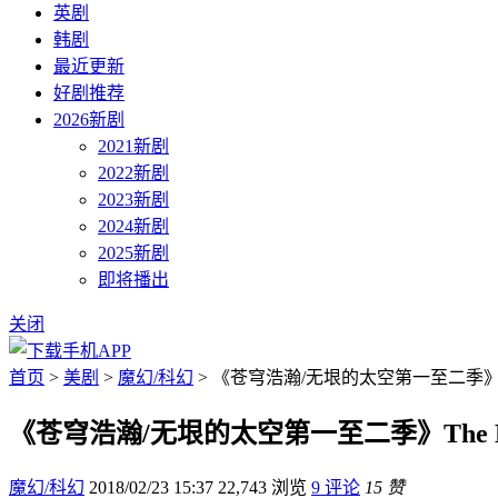
英剧
韩剧
最近更新
好剧推荐
2026新剧
2021新剧
2022新剧
2023新剧
2024新剧
2025新剧
即将播出
关闭
首页
>
美剧
>
魔幻/科幻
> 《苍穹浩瀚/无垠的太空第一至二季》The
《苍穹浩瀚/无垠的太空第一至二季》The Ex
魔幻/科幻
2018/02/23 15:37
22,743 浏览
9 评论
15 赞