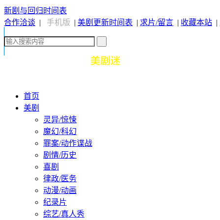
新剧与回归时间表
合作洽谈
|
手机版
|
美剧更新时间表
|
求片/留言
|
收藏本站
|
首页
美剧
灵异/惊悚
魔幻/科幻
罪案/动作谍战
剧情/历史
喜剧
律政/医务
动漫/动画
纪录片
综艺/真人秀