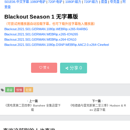
S01E06.中文字幕.1080P电驴
|
720P.电驴
|
1080P.磁力
|
720P.磁力
|
度盘
|
夸克盘
|
阿
里盘
Blackout Season 1 无字幕版
（可尝试用播放器自动加载字幕，也可下载外挂字幕拖入播放器）
Blackout.2021.S01.GERMAN.1080p.WEBRip.x265-RARBG
Blackout.2021.S01.GERMAN.WEBRip.x265-ION265
Blackout.2021.S01.GERMAN.WEBRip.x264-ION10
Blackout.2021.S01.GERMAN.1080p.DSNP.WEBRip.AAC2.0.x264-Cinefeel
分享
0
赞
6
悬疑
惊悚
犯罪
上一篇
下一篇
《黑吃黑第二至四季》Banshee 全集迅雷下
《哈德森与雷克斯第二至三季》Hudson & R
载
ex 迅雷下载