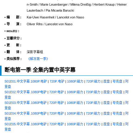
n-Smith / Marie Leuenberger / Milena Dreißig / Herbert Knaup / Heiner
Lauterbach / Pia Micaela Barucki
• 编 剧 :
Kai-Uwe Hasenheit / Lancelot von Naso
• 导 演 :
Oliver Rihs / Lancelot von Naso
•
:
IMDb评分
• 豆瓣评分 :
• 更 新 :
• 翻 译 :
深影字幕组
• 类似推荐 :
《解冻第一季》
断电第一季 全集内置中英字幕
S01E01.中文字幕.1080P.电驴
|
720P.电驴
|
1080P.磁力
|
720P.磁力
|
度盘
|
夸克盘
|
阿
里盘
S01E02.中文字幕.1080P电驴
|
720P.电驴
|
1080P.磁力
|
720P.磁力
|
度盘
|
夸克盘
|
阿
里盘
S01E03.中文字幕.1080P电驴
|
720P.电驴
|
1080P.磁力
|
720P.磁力
|
度盘
|
夸克盘
|
阿
里盘
S01E04.中文字幕.1080P电驴
|
720P.电驴
|
1080P.磁力
|
720P.磁力
|
度盘
|
夸克盘
|
阿
里盘
S01E05.中文字幕.1080P电驴
|
720P.电驴
|
1080P.磁力
|
720P.磁力
|
度盘
|
夸克盘
|
阿
里盘