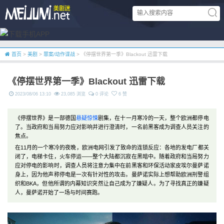
首页
>
美剧
>
罪案/动作谍战
> 《停摆世界第一季》Blackout 迅雷下载
《停摆世界第一季》Blackout 迅雷下载
2023/08/06 13:10
23,085 浏览
0 评论
6 赞
《停摆世界》是一部德国
悬疑
惊悚
剧集，在十一月寒冷的一天，整个欧洲都停电
了。当政府和当局努力应对影响并进行澄清时，一名前黑客成为调查人员关注的
焦点。
在11月的一个寒冷的夜晚，欧洲电网引发了致命的连锁反应：各地的发电厂都关
闭了，电梯卡住，火车停运——整个大陆都沉寂在黑暗中。随着政府和当局努力
应对停电的影响时，调查人员将注意力集中在前黑客和环保活动家皮埃尔曼萨诺
身上，因为他声称停电是一次有针对性的攻击。曼萨诺实际上想帮助欧洲刑警组
织和BKA，但他所谓的内幕知识突然让自己成为了嫌疑人。为了寻找真正的嫌疑
人，曼萨诺开始了一场与时间赛跑。