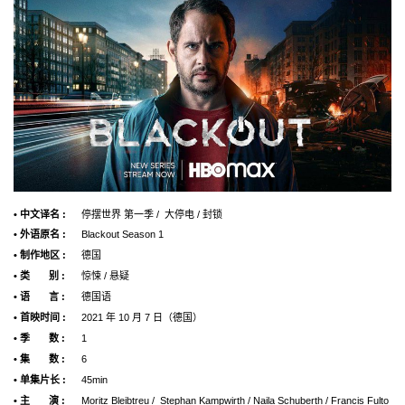
• 中文译名 :
停摆世界 第一季 / 大停电 / 封锁
• 外语原名 :
Blackout Season 1
• 制作地区 :
德国
• 类 别 :
惊悚 / 悬疑
• 语 言 :
德国语
• 首映时间 :
2021 年 10 月 7 日（德国）
• 季 数 :
1
• 集 数 :
6
• 单集片长 :
45min
• 主 演 :
Moritz Bleibtreu / Stephan Kampwirth / Naila Schuberth / Francis Fulto