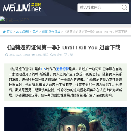
首页
>
2024新剧
>
美剧
>
罪案/动作谍战
> 《迪莉娅的证词第一季》Until I Kill You 迅雷下载
《迪莉娅的证词第一季》Until I Kill You 迅雷下载
2024/10/20 18:48
3,893 浏览
0 评论
0 赞
《迪莉娅的证词》是由
ITV
制作的
犯罪
惊悚
剧集，讲述护士迪莉亚·巴尔默在当地
一家酒吧遇见了约翰·斯威尼，两人之间产生了意想不到的恋情。随着两人关系
的发展，迪莉娅开始怀疑约翰隐瞒了一段谋杀的过去。当斯威尼的暴力本性最终
被揭露时，他在逃脱追捕之前袭击了迪莉亚，迪莉亚想尽一切方法逃生。七年
后，斯威尼因另一起谋杀案被捕，惊恐万分的迪莉娅必须再次在法庭上面对斯威
尼，以确保他被定罪。但审判的创伤性结果对她的生活产生了深远的影响。