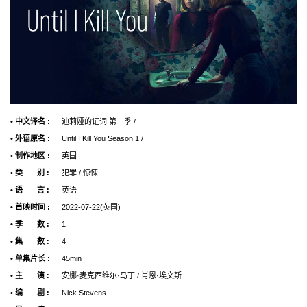
• 中文译名 :
迪莉娅的证词 第一季 /
• 外语原名 :
Until I Kill You Season 1 /
• 制作地区 :
英国
• 类 别 :
犯罪 / 惊悚
• 语 言 :
英语
• 首映时间 :
2022-07-22(英国)
• 季 数 :
1
• 集 数 :
4
• 单集片长 :
45min
• 主 演 :
安娜·麦克西维尔·马丁 / 肖恩·埃文斯
• 编 剧 :
Nick Stevens