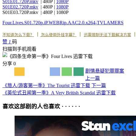
S01E01.720P.mkv
| 480P |
1080P
S01E02.720P.mkv
| 480P |
1080P
S01E03.720P.mkv | 480P | 1080P
Four.Lives.S01.720p.iP.WEBRip.AAC2.0.x264-TVLAMERS
丨
丨
不知道怎么下载？
怎么使用外挂字幕？
迅雷限制无法下载解决方案
赞
1
码
扫描到手机观看
分享
0
剧情
悬疑
犯罪
罪案
上一篇
《旅人/游客第一季》The Tourist 迅雷下载
下一篇
《英伦式丑闻第一季》A Very British Scandal 迅雷下载
喜欢这部剧的人也喜欢 · · · · · ·