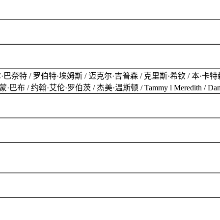
巴奈特 / 罗伯特·埃姆斯 / 迈克尔·吉普森 / 克里斯·希钦 / 本·卡特赖
翰·艾伦·罗伯茨 / 杰美·温斯顿 / Tammy l Meredith / Daniel Ryan