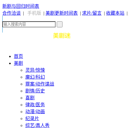
新剧与回归时间表
合作洽谈
|
手机版
|
美剧更新时间表
|
求片/留言
|
收藏本站
|
首页
美剧
灵异/惊悚
魔幻/科幻
罪案/动作谍战
剧情/历史
喜剧
律政/医务
动漫/动画
纪录片
综艺/真人秀