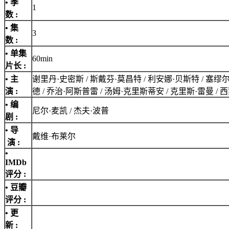
• 季
1
数 :
• 集
3
数 :
• 单集
60min
片长 :
• 主
谢里丹·史密斯 / 斯戴芬·莫昌特 / 利安娜·贝斯特 / 塞缪尔·
演 :
德 / 乔治·阿斯普雷 / 汤姆·克里斯蒂安 / 克里斯·雷曼 / 西蒙·巴布 / 约
• 编
尼尔·麦凯 / 杰夫·波普
剧 :
• 导
戴维·布莱尔
演 :
•
IMDb
评分
:
• 豆瓣
评分 :
• 更
新 :