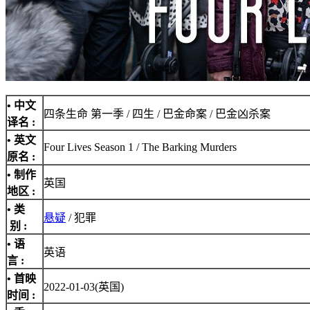
• 中文
四条生命 第一季 / 四生 / 巴金命案 / 巴金凶杀案
译名 :
• 英文
Four Lives Season 1 / The Barking Murders
原名 :
• 制作
英国
地区 :
• 类
悬疑
/ 犯罪
别 :
• 语
英语
言 :
• 首映
2022-01-03(英国)
时间 :