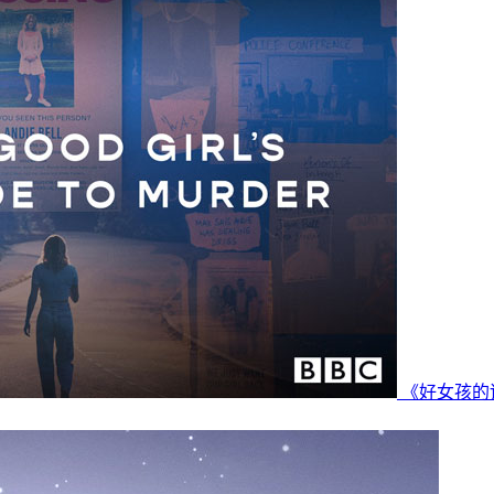
《好女孩的谋杀调