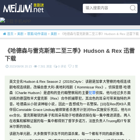
首页
>
美剧
>
罪案/动作谍战
>
美剧
> 《哈德森与雷克斯第二至三季》Hudson & Rex 迅雷下载
《哈德森与雷克斯第二至三季》Hudson & Rex 迅雷
下载
2023/08/06 20:15
7,501 浏览
0 评论
2 赞
英文全名Hudson & Rex Season 2 (2019)Citytv：该剧是加拿大警察的电视连续
剧电视连续剧，改编自意大利-奥地利戏剧《 Kommissar Rex》。侦探查理·哈德
森（Charlie Hudson）是虚构的圣约翰警察局的主要
犯罪
侦探。他与经过多方面
训练的德国牧羊犬雷克斯（Rex）合作抓捕罪犯，其出色的耳朵可带来独特的声
音。哈德森从小就读神秘小说，因此一直想成为一名警探。[10]在Rex的K9人类
伴侣Constable Grace Lindsay被绑架者杀害并计划对Rex实施安乐死后，他与R
ex合伙。雷克斯敏锐的鼻子和耳朵有助于哈德森侦探在每一集中推进调查。两人
在收集和解释证据的每一集中都得到了督学多诺万，法医负责人Truong和IT专家
米尔斯的协助。
该剧为单元剧，大多数情节涉及不同的谋杀案，每一个都有不同的曲折故事。