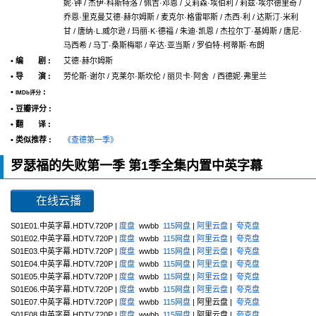
妮·钟 / 杰伊·科斯特洛 / 佩吉·邓恩 / 艾莉森·埃伯利 / 莉兹·埃尔德里奇 /
乔恩·里克曼艾德·赫尔姆斯 / 麦克尔·格雷耶斯 / 杰西·利 / 达斯汀·米利
甘 / 唐纳·L.威尔逊 / 玛丽·K·德福 / 朱迪·凯恩 / 杰拉尔丁·基姆斯 / 唐尼·
马西希 / 马丁·桑斯梅耶 / 辛达·亚当斯 / 罗伯特·柯蒂斯·布朗
• 编 剧 :
艾德·赫尔姆斯
• 导 演 :
劳伦斯·谢尔 / 克莱尔·斯坎伦 / 丽贝卡·阿舍 / 西德妮·弗里兰
•
:
IMDb评分
• 豆瓣评分 :
• 翻 译 :
• 类似推荐 :
《查德第一季》
罗瑟福的失败第一季 第1季全集内置中英字幕
在线云播
S01E01.中英字幕.HDTV.720P |
度盘
wwbb
115网盘
|
阿里云盘
|
夸克盘
S01E02.中英字幕.HDTV.720P |
度盘
wwbb
115网盘
|
阿里云盘
|
夸克盘
S01E03.中英字幕.HDTV.720P |
度盘
wwbb
115网盘
|
阿里云盘
|
夸克盘
S01E04.中英字幕.HDTV.720P |
度盘
wwbb
115网盘
|
阿里云盘
|
夸克盘
S01E05.中英字幕.HDTV.720P |
度盘
wwbb
115网盘
|
阿里云盘
|
夸克盘
S01E06.中英字幕.HDTV.720P |
度盘
wwbb
115网盘
|
阿里云盘
|
夸克盘
S01E07.中英字幕.HDTV.720P |
度盘
wwbb
115网盘
| 阿里云盘 |
夸克盘
S01E08.中英字幕.HDTV.720P |
度盘
wwbb
115网盘
| 阿里云盘 |
夸克盘