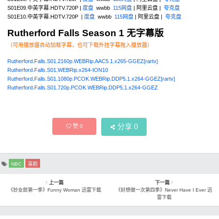
S01E09.中英字幕.HDTV.720P |
度盘
wwbb
115网盘
| 阿里云盘 |
夸克盘
S01E10.中英字幕.HDTV.720P |
度盘
wwbb
115网盘
| 阿里云盘 |
夸克盘
Rutherford Falls Season 1 无字幕版
（可用播放器自动加载字幕，也可下载外挂字幕拖入播放器）
Rutherford.Falls.S01.2160p.WEBRip.AAC5.1.x265-GGEZ[rartv]
Rutherford.Falls.S01.WEBRip.x264-ION10
Rutherford.Falls.S01.1080p.PCOK.WEBRip.DDP5.1.x264-GGEZ[rartv]
Rutherford.Falls.S01.720p.PCOK.WEBRip.DDP5.1.x264-GGEZ
分享
0
赞
0
NBC
喜剧
上一篇
下一篇
《妙女郎第一季》Funny Woman 迅雷下载
《好想做一次第四季》Never Have I Ever 迅
雷下载