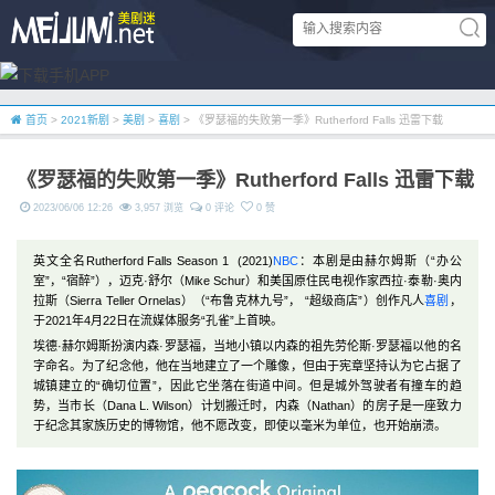
首页
>
2021新剧
>
美剧
>
喜剧
> 《罗瑟福的失败第一季》Rutherford Falls 迅雷下载
《罗瑟福的失败第一季》Rutherford Falls 迅雷下载
2023/06/06 12:26
3,957 浏览
0 评论
0 赞
英文全名Rutherford Falls Season 1 (2021)
NBC
：本剧是由赫尔姆斯（“办公
室”，“宿醉”），迈克·舒尔（Mike Schur）和美国原住民电视作家西拉·泰勒·奥内
拉斯（Sierra Teller Ornelas）（“布鲁克林九号”， “超级商店”）创作凡人
喜剧
，
于2021年4月22日在流媒体服务“孔雀”上首映。
埃德·赫尔姆斯扮演内森·罗瑟福，当地小镇以内森的祖先劳伦斯·罗瑟福以他的名
字命名。为了纪念他，他在当地建立了一个雕像，但由于宪章坚持认为它占据了
城镇建立的“确切位置”，因此它坐落在街道中间。但是城外驾驶者有撞车的趋
势，当市长（Dana L. Wilson）计划搬迁时，内森（Nathan）的房子是一座致力
于纪念其家族历史的博物馆，他不愿改变，即使以毫米为单位，也开始崩溃。