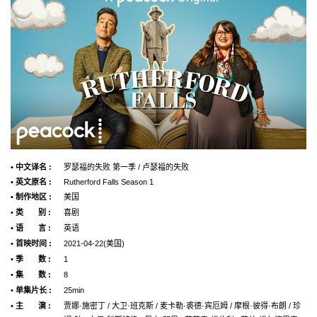
• 中文译名 :
罗瑟福的失败 第一季 / 卢瑟福的失败
• 英文原名 :
Rutherford Falls Season 1
• 制作地区 :
美国
• 类 别 :
喜剧
• 语 言 :
英语
• 首映时间 :
2021-04-22(美国)
• 季 数 :
1
• 集 数 :
8
• 单集片长 :
25min
• 主 演 :
贾娜·施密丁 / 大卫·班克斯 / 麦卡勒·裘德·宾厄姆 / 摩根·彼得·布朗 / 珍