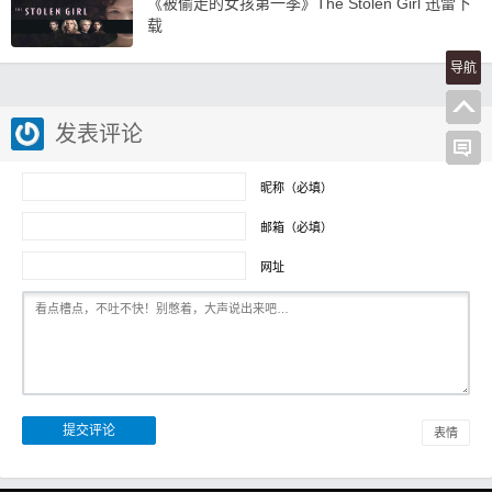
《被偷走的女孩第一季》The Stolen Girl 迅雷下
载
导航
发表评论
昵称（必填）
邮箱（必填）
网址
表情