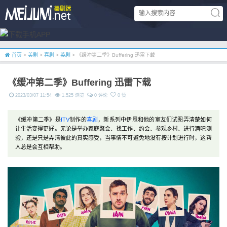
首页
>
美剧
>
喜剧
>
英剧
> 《缓冲第二季》Buffering 迅雷下载
《缓冲第二季》Buffering 迅雷下载
2023/03/07 11:54
1,525 浏览
0 评论
0 赞
《缓冲第二季》是
ITV
制作的
喜剧
，新系列中伊恩和他的室友们试图弄清楚如何
让生活变得更好。无论是举办家庭聚会、找工作、约会、参观乡村、进行酒吧测
验，还是只是弄清彼此的真实感受，当事情不可避免地没有按计划进行时，这帮
人总是会互相帮助。