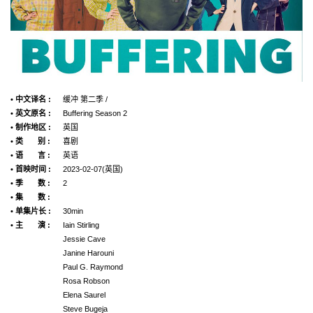
• 中文译名 :
缓冲 第二季 /
• 英文原名 :
Buffering Season 2
• 制作地区 :
英国
• 类 别 :
喜剧
• 语 言 :
英语
• 首映时间 :
2023-02-07(英国)
• 季 数 :
2
• 集 数 :
• 单集片长 :
30min
• 主 演 :
Iain Stirling
Jessie Cave
Janine Harouni
Paul G. Raymond
Rosa Robson
Elena Saurel
Steve Bugeja