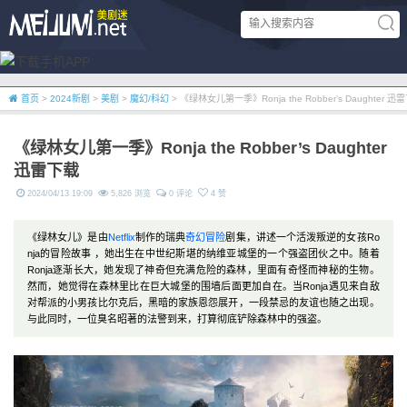
首页
>
2024新剧
>
美剧
>
魔幻/科幻
> 《绿林女儿第一季》Ronja the Robber’s Daughter 迅
《绿林女儿第一季》Ronja the Robber’s Daughter
迅雷下载
2024/04/13 19:09
5,826 浏览
0 评论
4 赞
《绿林女儿》是由
Netflix
制作的瑞典
奇幻
冒险
剧集，讲述一个活泼叛逆的女孩Ro
nja的冒险故事 ，她出生在中世纪斯堪的纳维亚城堡的一个强盗团伙之中。随着
Ronja逐渐长大，她发现了神奇但充满危险的森林，里面有奇怪而神秘的生物。
然而，她觉得在森林里比在巨大城堡的围墙后面更加自在。当Ronja遇见来自敌
对帮派的小男孩比尔克后，黑暗的家族恩怨展开，一段禁忌的友谊也随之出现。
与此同时，一位臭名昭著的法警到来，打算彻底铲除森林中的强盗。