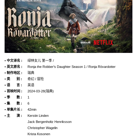
• 中文译名 :
绿林女儿 第一季 /
• 英文原名 :
Ronja the Robber's Daughter Season 1 / Ronja Rövardotter
• 制作地区 :
瑞典
• 类 别 :
奇幻 / 冒险
• 语 言 :
英语
• 首映时间 :
2024-03-28(瑞典)
• 季 数 :
1
• 集 数 :
6
• 单集片长 :
42min
• 主 演 :
Kerstin Linden
Jack Bergenholtz Henriksson
Christopher Wagelin
Krista Kosonen