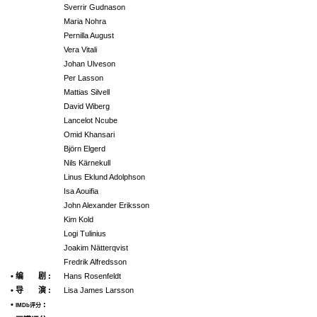
Sverrir Gudnason
Maria Nohra
Pernilla August
Vera Vitali
Johan Ulveson
Per Lasson
Mattias Silvell
David Wiberg
Lancelot Ncube
Omid Khansari
Björn Elgerd
Nils Kärnekull
Linus Eklund Adolphson
Isa Aouifia
John Alexander Eriksson
Kim Kold
Logi Tulinius
Joakim Nätterqvist
Fredrik Alfredsson
• 编 剧 :
Hans Rosenfeldt
• 导 演 :
Lisa James Larsson
•
:
IMDb评分