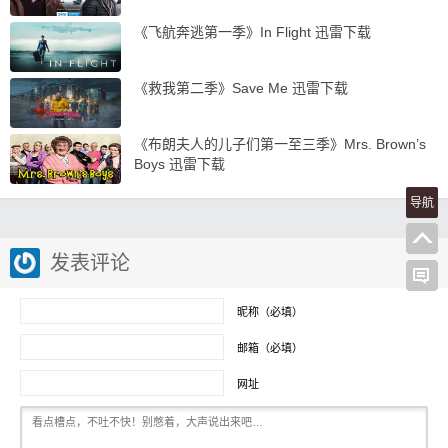
《飞航奔逃第一季》In Flight 迅雷下载
《救我第二季》Save Me 迅雷下载
《布朗夫人的儿子们第一至三季》Mrs. Brown’s
Boys 迅雷下载
导航
发表评论
昵称（必填）
邮箱（必填）
网址