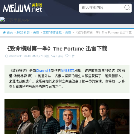
首页
>
2026新剧
>
美剧
>
罪案/动作谍战
>
英剧
> 《致命横财第一季》The Fortune 迅雷下载
《致命横财第一季》The Fortune 迅雷下载
2026/06/11 20:40
3,270 浏览
0 评论
1 赞
《致命横财》是由
Channel 5
制作的
惊悚
犯罪
剧集，讲述故事聚焦阿曼达（埃莉
诺·汤姆林森 饰）：她意外从一名素未谋面的陌生人那里获得了一笔数额惊人、
来源成谜的遗产。这场突如其来的财富彻底改变了她平静的生活，也将她一步步
卷入充满秘密与危险的复杂局面之中。