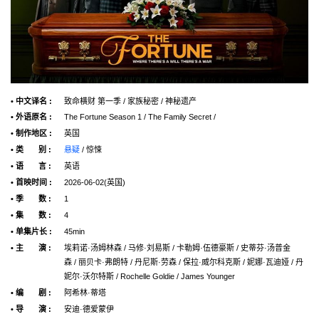
• 中文译名 :
致命横财 第一季 / 家族秘密 / 神秘遗产
• 外语原名 :
The Fortune Season 1 / The Family Secret /
• 制作地区 :
英国
• 类 别 :
悬疑
/ 惊悚
• 语 言 :
英语
• 首映时间 :
2026-06-02(英国)
• 季 数 :
1
• 集 数 :
4
• 单集片长 :
45min
• 主 演 :
埃莉诺·汤姆林森 / 马修·刘易斯 / 卡勒姆·伍德豪斯 / 史蒂芬·汤普金
森 / 丽贝卡·弗朗特 / 丹尼斯·劳森 / 保拉·威尔科克斯 / 妮娜·瓦迪娅 / 丹
妮尔·沃尔特斯 / Rochelle Goldie / James Younger
• 编 剧 :
阿希林·蒂塔
• 导 演 :
安迪·德爱蒙伊