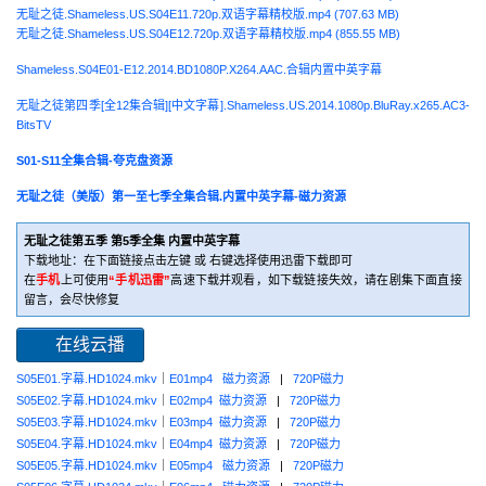
无耻之徒.Shameless.US.S04E11.720p.双语字幕精校版.mp4 (707.63 MB)
无耻之徒.Shameless.US.S04E12.720p.双语字幕精校版.mp4 (855.55 MB)
Shameless.S04E01-E12.2014.BD1080P.X264.AAC.合辑内置中英字幕
无耻之徒第四季[全12集合辑][中文字幕].Shameless.US.2014.1080p.BluRay.x265.AC3-
BitsTV
S01-S11全集合辑-夸克盘资源
无耻之徒（美版）第一至七季全集合辑.内置中英字幕-磁力资源
无耻之徒第五季 第5季全集 内置中英字幕
下载地址：在下面链接点击左键 或 右键选择使用迅雷下载即可
在
手机
上可使用
“手机迅雷”
高速下载并观看，如下载链接失效，请在剧集下面直接
留言，会尽快修复
在线云播
S05E01.字幕.HD1024.mkv
｜
E01mp4
磁力资源
|
720P磁力
S05E02.字幕.HD1024.mkv
｜
E02mp4
磁力资源
|
720P磁力
S05E03.字幕.HD1024.mkv
｜
E03mp4
磁力资源
|
720P磁力
S05E04.字幕.HD1024.mkv
｜
E04mp4
磁力资源
|
720P磁力
S05E05.字幕.HD1024.mkv
｜
E05mp4
磁力资源
|
720P磁力