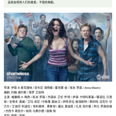
品就会得到人们的喜爱。不错的美剧。
导演
:
伊恩·B·麦克唐纳 / 安东尼·海明威 / 雷吉娜·金 / 埃米·罗森 / Anna Mastro
编剧
:
约翰·威尔斯 / 保罗·艾伯特
主演
:
威廉姆·H·梅西 / 埃米·罗森 / 杰瑞米·艾伦·怀特 / 伊森·卡特科斯基 / 珊诺拉·汉普
顿 / 史蒂夫·豪威 / 艾玛·肯尼 /卡梅隆·莫纳汉 / 伊西多拉·格瑞新特 / 斯科特·迈克尔·坎
贝尔 / 艾丽莎·科波拉 / 埃利奥特 · 弗莱彻 / 露比·莫迪恩 / 扎克·珀尔曼 / 阿兰·罗森伯格
/ 杰西卡·斯佐尔 / 帕芮·马费尔德 / 丽维·陈
类型:
剧情 / 喜剧