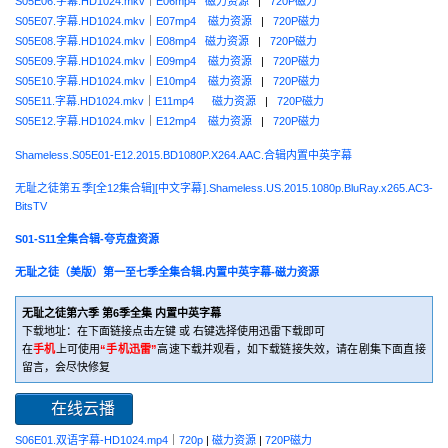
S05E06.字幕.HD1024.mkv
｜
E06mp4
磁力资源
|
720P磁力
S05E07.字幕.HD1024.mkv
｜
E07mp4
磁力资源
|
720P磁力
S05E08.字幕.HD1024.mkv
｜
E08mp4
磁力资源
|
720P磁力
S05E09.字幕.HD1024.mkv
｜
E09mp4
磁力资源
|
720P磁力
S05E10.字幕.HD1024.mkv
｜
E10mp4
磁力资源
|
720P磁力
S05E11.字幕.HD1024.mkv
｜
E11mp4
磁力资源
|
720P磁力
S05E12.字幕.HD1024.mkv
｜
E12mp4
磁力资源
|
720P磁力
Shameless.S05E01-E12.2015.BD1080P.X264.AAC.合辑内置中英字幕
无耻之徒第五季[全12集合辑][中文字幕].Shameless.US.2015.1080p.BluRay.x265.AC3-
BitsTV
S01-S11全集合辑-夸克盘资源
无耻之徒（美版）第一至七季全集合辑.内置中英字幕-磁力资源
无耻之徒第六季 第6季全集 内置中英字幕
下载地址：在下面链接点击左键 或 右键选择使用迅雷下载即可
在
手机
上可使用
“手机迅雷”
高速下载并观看，如下载链接失效，请在剧集下面直接
留言，会尽快修复
在线云播
S06E01.双语字幕-HD1024.mp4
｜
720p
|
磁力资源
|
720P磁力