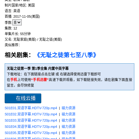
制片国家/地区:
美国
语言:
英语
首播:
2017-11-05(美国)
季数:
集数:
12
单集片长:
55分钟
又名:
无耻家庭(美版) / 无耻之徒(美版)
类似推荐：
相关剧集：
《无耻之徒第七至八季》
无耻之徒第一季 第1季全集 内置中英字幕
下载地址：在下面链接点击左键 或 右键选择使用迅雷下载即可
在
手机
上可使用
“手机迅雷”
高速下载并观看，如下载链接失效，请在剧集下面直接
留言，会尽快修复
在线云播
S01E01.双语字幕.HDTV-720p.mp4
|
磁力资源
S01E02.双语字幕.HDTV-720p.mp4
|
磁力资源
S01E03.双语字幕.HDTV-720p.mp4
|
磁力资源
S01E04.双语字幕.HDTV-720p.mp4
|
磁力资源
S01E05.双语字幕.HDTV-720p.mp4
|
磁力资源
S01E06.双语字幕.HDTV-720p.mp4
|
磁力资源