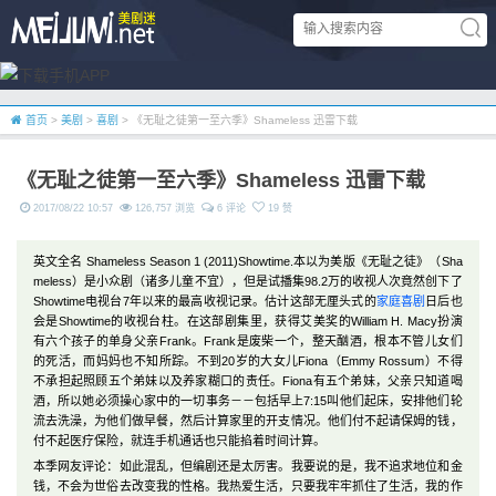
首页
>
美剧
>
喜剧
> 《无耻之徒第一至六季》Shameless 迅雷下载
《无耻之徒第一至六季》Shameless 迅雷下载
2017/08/22 10:57
126,757 浏览
6 评论
19 赞
英文全名 Shameless Season 1 (2011)Showtime.本以为美版《无耻之徒》（Sha
meless）是小众剧（诸多儿童不宜），但是试播集98.2万的收视人次竟然创下了
Showtime电视台7年以来的最高收视记录。估计这部无厘头式的
家庭
喜剧
日后也
会是Showtime的收视台柱。在这部剧集里，获得艾美奖的William H. Macy扮演
有六个孩子的单身父亲Frank。Frank是废柴一个，整天酗酒，根本不管儿女们
的死活，而妈妈也不知所踪。不到20岁的大女儿Fiona（Emmy Rossum）不得
不承担起照顾五个弟妹以及养家糊口的责任。Fiona有五个弟妹，父亲只知道喝
酒，所以她必须操心家中的一切事务－－包括早上7:15叫他们起床，安排他们轮
流去洗澡，为他们做早餐，然后计算家里的开支情况。他们付不起请保姆的钱，
付不起医疗保险，就连手机通话也只能掐着时间计算。
本季网友评论：如此混乱，但编剧还是太厉害。我要说的是，我不追求地位和金
钱，不会为世俗去改变我的性格。我热爱生活，只要我牢牢抓住了生活，我的作