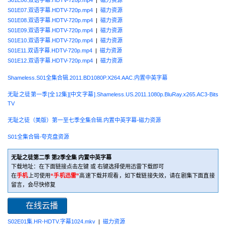
S01E07.双语字幕.HDTV-720p.mp4
|
磁力资源
S01E08.双语字幕.HDTV-720p.mp4
|
磁力资源
S01E09.双语字幕.HDTV-720p.mp4
|
磁力资源
S01E10.双语字幕.HDTV-720p.mp4
|
磁力资源
S01E11.双语字幕.HDTV-720p.mp4
|
磁力资源
S01E12.双语字幕.HDTV-720p.mp4
|
磁力资源
Shameless.S01全集合辑.2011.BD1080P.X264.AAC.内置中英字幕
无耻之徒第一季[全12集][中文字幕].Shameless.US.2011.1080p.BluRay.x265.AC3-Bits
TV
无耻之徒（美版）第一至七季全集合辑.内置中英字幕-磁力资源
S01全集合辑-夸克盘资源
无耻之徒第二季 第2季全集 内置中英字幕
下载地址：在下面链接点击左键 或 右键选择使用迅雷下载即可
在
手机
上可使用
“手机迅雷”
高速下载并观看，如下载链接失效，请在剧集下面直接
留言，会尽快修复
在线云播
S02E01集.HR-HDTV.字幕1024.mkv
|
磁力资源