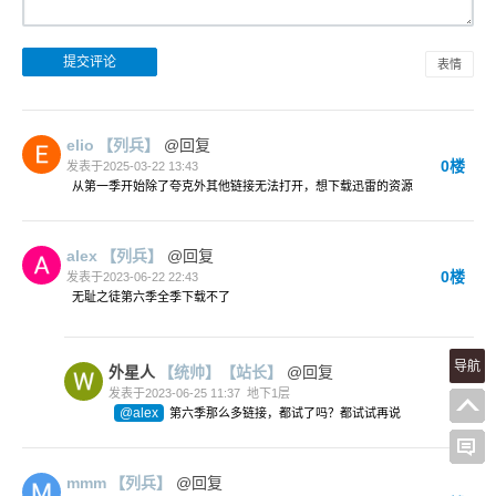
表情
elio
【列兵】
@回复
0楼
发表于2025-03-22 13:43
从第一季开始除了夸克外其他链接无法打开，想下载迅雷的资源
alex
【列兵】
@回复
0楼
发表于2023-06-22 22:43
无耻之徒第六季全季下载不了
导航
外星人
【统帅】
【站长】
@回复
发表于2023-06-25 11:37
地下1层
@alex
第六季那么多链接，都试了吗？都试试再说
mmm
【列兵】
@回复