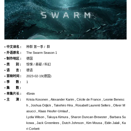
• 中文译名 :
种群 第一季 / 群
• 外语原名 :
The Swarm Season 1
• 制作地区 :
德国
• 类 别 :
惊悚 / 悬疑 / 科幻
• 语 言 :
德语
• 首映时间 :
2023-02-19(德国)
• 季 数 :
1
• 集 数 :
• 单集片长 :
45min
• 主 演 :
Krista Kosonen , Alexander Karim , Cécile de France , Leonie Benesc
h , Joshua Odjick , Takehiro Hira , Rosabell Laurenti Sellers , Oliver M
asucci , Klaas Heufer-Umlauf ,
Lydia Wilson , Takuya Kimura , Sharon Duncan-Brewster , Barbara Su
kowa , Jack Greenlees , Dutch Johnson , Kim Mousa , Eidin Jalali , Ka
ri Corbett