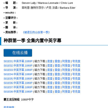
• 编 剧 :
Steven Lally / Marissa Lestrade / Chris Lunt
• 导 演 :
菲利普·施特尔茨尔 / 卢克·沃森 / Barbara Eder
•
:
IMDb评分
• 豆瓣评分 :
• 更 新 :
• 翻 译 :
• 类似推荐 :
《被遗忘的山谷第一季》
种群第一季 全集内置中英字幕
在线云播
S01E01.中英字幕.1080P
| 磁力下载 |
度盘
|
雷盘
|
阿里盘
|
夸克盘
S01E02.中英字幕.1080P
| 磁力下载 |
度盘
|
雷盘
|
阿里盘
|
夸克盘
S01E03.中英字幕.1080P
| 磁力下载 |
度盘
|
雷盘
|
阿里盘
|
夸克盘
S01E04.中英字幕.1080P
| 磁力下载 |
度盘
|
雷盘
|
阿里盘
|
夸克盘
S01E05.中英字幕.1080P
| 磁力下载 |
度盘
|
雷盘
|
阿里盘
|
夸克盘
S01E06.中英字幕.1080P
| 磁力下载 |
度盘
|
雷盘
|
阿里盘
|
夸克盘
S01E07.中英字幕.1080P
| 磁力下载 |
度盘
|
雷盘
|
阿里盘
|
夸克盘
S01E08.中英字幕.1080P
| 磁力下载 |
度盘
|
雷盘
|
阿里盘
|
夸克盘
霸王龙压制组
1080P中字
夸克网盘