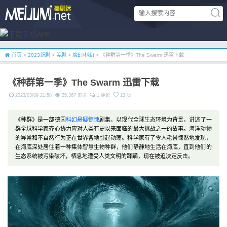
首页
>
2023新剧
>
美剧
>
魔幻/科幻
> 《种群第一季》The Swarm 迅雷下载
《种群第一季》The Swarm 迅雷下载
2023/03/09 21:58
25,367 浏览
1 评论
13 赞
《种群》是一部德国
科幻
悬疑
惊悚
剧集，以现代全球生态环境为背景，讲述了一
群全球科学家齐心协力应对人类有史以来面临的最大挑战之一的故事。海洋动物
的异常和不自然行为正在世界各地引起动荡。科学家有了令人毛骨悚然地发现，
在海底深处居住着一种集体智慧生物种群，他们静静地生活在海底，直到他们的
生态系统被污染破坏，栖息地遭受人类文明的蹂躏，现在被迫决定反击。