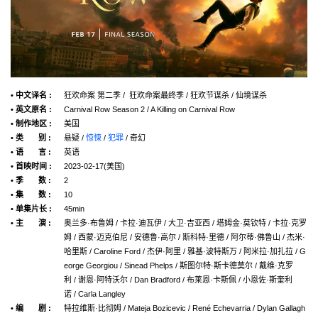
• 中文译名 :
狂欢命案 第二季 / 狂欢命案最终季 / 狂欢节谋杀 / 仙境谋杀
• 英文原名 :
Carnival Row Season 2 / A Killing on Carnival Row
• 制作地区 :
美国
• 类 别 :
悬疑 /
惊悚
/
犯罪
/ 奇幻
• 语 言 :
英语
• 首映时间 :
2023-02-17(美国)
• 季 数 :
2
• 集 数 :
10
• 单集片长 :
45min
• 主 演 :
奥兰多·布鲁姆 / 卡拉·迪瓦伊 / 大卫·吉亚西 / 塔姆金·莫钦特 / 卡拉·克罗
姆 / 西蒙·迈克伯尼 / 安德鲁·高尔 / 斯科特·里德 / 阿尔蒂·佛鲁山 / 杰米·
哈里斯 / Caroline Ford / 杰伊·阿里 / 雅基·波特斯万 / 阿米拉·加扎拉 / G
eorge Georgiou / Sinead Phelps / 斯图尔特·斯卡德莫尔 / 戴维·克罗
利 / 谢恩·阿特沃尔 / Dan Bradford / 布莱恩·卡斯佩 / 小恩佐·斯奎利
诺 / Carla Langley
• 编 剧 :
特拉维斯·比彻姆 / Mateja Bozicevic / René Echevarria / Dylan Gallagh