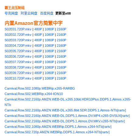
霸王龙压制组
夸克网盘
阿里云网盘
百度网盘
更新至e08
内置Amazon官方简繁中字
S02E01.720P.mkv
|
480P
|
1080P
|
2160P
S02E02.720P.mkv
|
480P
|
1080P
|
2160P
S02E03.720P.mkv
|
480P
|
1080P
|
2160P
S02E04.720P.mkv
|
480P
|
1080P
|
2160P
S02E05.720P.mkv
|
480P
|
1080P
|
2160P
S02E06.720P.mkv
|
480P
|
1080P
|
2160P
S02E07.720P.mkv
|
480P
|
1080P
|
2160P
S02E08.720P.mkv
|
480P
|
1080P
|
2160P
S02E09.720P.mkv
|
480P
|
1080P
|
2160P
S02E10.720P.mkv
|
480P
|
1080P
|
2160P
Carnival.Row.S02.1080p.WEBRip.x265-RARBG
Carnival.Row.S02.WEBRip.x264-ION10
Carnival.Row.S02.2160p.AMZN.WEB-DL.x265.10bit.HDR10Plus.DDP5.1.Atmos.x265-
NTb
Carnival.Row.S02.2160p.AMZN.WEB-DL.x265.8bit.SDR.DDP5.1.Atmos-NTb[rartv]
Carnival.Row.S02.2160p.AMZN.WEB-DL.DDP5.1.Atmos.DV.MP4.x265-DVSUX[rartv]
Carnival.Row.S02.2160p.AMZN.WEB-DL.DDP5.1.Atmos.DV.MKV.x265-NTb[rartv]
Carnival.Row.S02.1080p.AMZN.WEBRip.DDP5.1.Atmos.x264-NTb[rartv]
Carnival.Row.S02.720p.AMZN.WEBRip.DDP5.1.Atmos.x264-NTb[rartv]