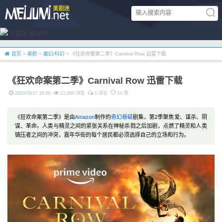
首页
>
美剧
>
魔幻/科幻
> 《狂欢命案第二季》Carnival Row 迅雷下载
《狂欢命案第二季》Carnival Row 迅雷下载
2023/03/17 16:00
11,060 浏览
1 评论
10 赞
《狂欢命案第二季》是由
Amazon
制作的
奇幻
悬疑
剧集，第2季聚焦爱、谋杀、阴
谋、革命。人类与精灵之间的紧张关系在神秘杀戮之后加剧，点燃了精灵和人类
镇压者之间的冲突，嘉年华街的每个居民都必须选择自己的立场和行为。