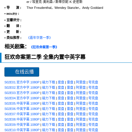
er / 埃里克·奥利森 / 斯蒂芬妮·K·史密斯
• 导 演 :
Thor Freudenthal，Wendey Stanzler，Andy Goddard
•
:
IMDb评分
• 豆瓣评分 :
• 翻 译 :
• 更 新 :
• 类似推荐 :
《嘉年华第一季》
相关剧集：
《狂欢命案第一季》
狂欢命案第二季 全集内置中英字幕
在线云播
S02E01.官方中字.1080P
|
磁力下载
|
度盘
|
雷盘
|
阿里盘
|
夸克盘
S02E02.官方中字.1080P
|
磁力下载
|
度盘
|
雷盘
|
阿里盘
|
夸克盘
S02E03.官方中字.1080P
|
磁力下载
|
度盘
|
雷盘
|
阿里盘
|
夸克盘
S02E04.官方中字.1080P
|
磁力下载
|
度盘
|
雷盘
|
阿里盘
|
夸克盘
S02E05.中英字幕.1080P
|
磁力下载
|
度盘
|
雷盘
|
阿里盘
|
夸克盘
S02E06.中英字幕.1080P
|
磁力下载
|
度盘
|
雷盘
|
阿里盘
|
夸克盘
S02E07.中英字幕.1080P
|
磁力下载
|
度盘
|
雷盘
|
阿里盘
|
夸克盘
S02E08.中英字幕.1080P
|
磁力下载
|
度盘
|
雷盘
|
阿里盘
|
夸克盘
S02E09.中英字幕.1080P
|
磁力下载
|
度盘
|
雷盘
|
阿里盘
|
夸克盘
S02E10.中英字幕.1080P
|
磁力下载
|
度盘
|
雷盘
|
阿里盘
|
夸克盘