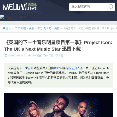
首页
>
2023新剧
>
美剧
>
综艺/真人秀
>
英剧
> 《英国的下一个音乐明星项目第一季》Project Icon: 
《英国的下一个音乐明星项目第一季》Project Icon:
The UK’s Next Music Star 迅雷下载
2023/05/03 01:11
996 浏览
0 评论
2 赞
《英国的下一个
音乐
明星项目》是由
BBC
制作的
综艺
真人秀
节目，讲述Jordan N
orth 举办了由 Jason Derulo 设计的音乐比赛。Derulo、他的经纪人 Frank Harri
s 和英国歌手 Becky Hill 指导八位有抱负的唱片艺术家，因为他们面临挑战，争
夺改变人生的奖项。