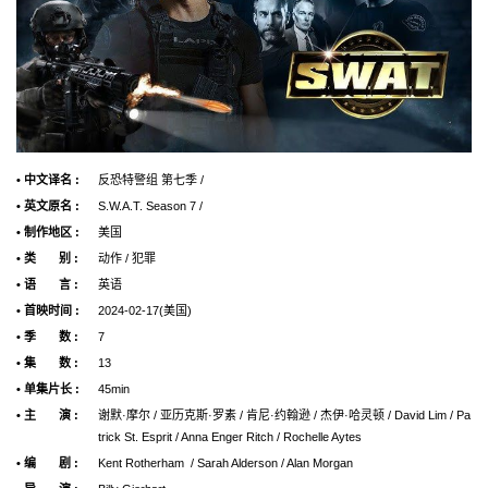
• 中文译名 :
反恐特警组 第七季 /
• 英文原名 :
S.W.A.T. Season 7 /
• 制作地区 :
美国
• 类 别 :
动作 / 犯罪
• 语 言 :
英语
• 首映时间 :
2024-02-17(美国)
• 季 数 :
7
• 集 数 :
13
• 单集片长 :
45min
• 主 演 :
谢默·摩尔 / 亚历克斯·罗素 / 肯尼·约翰逊 / 杰伊·哈灵顿 / David Lim / Pa
trick St. Esprit / Anna Enger Ritch / Rochelle Aytes
• 编 剧 :
Kent Rotherham / Sarah Alderson / Alan Morgan