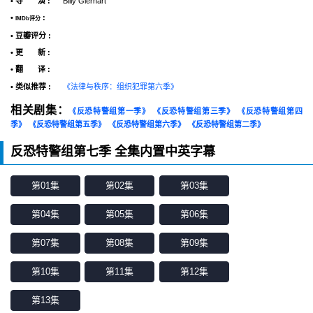
• 导 演 :
Billy Gierhart
•
:
IMDb评分
• 豆瓣评分 :
• 更 新 :
• 翻 译 :
• 类似推荐 :
《法律与秩序：组织犯罪第六季》
相关剧集：
《反恐特警组第一季》
《反恐特警组第三季》
《反恐特警组第四
季》
《反恐特警组第五季》
《反恐特警组第六季》
《反恐特警组第二季》
反恐特警组第七季 全集内置中英字幕
第01集
第02集
第03集
第04集
第05集
第06集
第07集
第08集
第09集
第10集
第11集
第12集
第13集