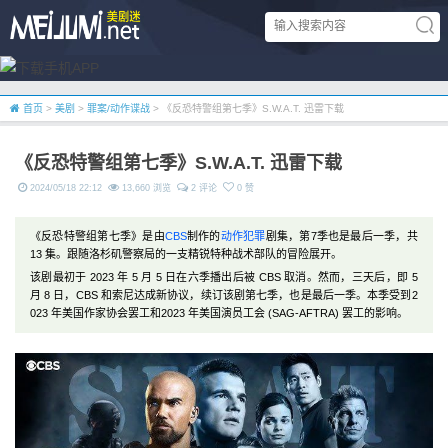
首页
>
美剧
>
罪案/动作谍战
> 《反恐特警组第七季》S.W.A.T. 迅雷下载
《反恐特警组第七季》S.W.A.T. 迅雷下载
2024/05/18 22:12
13,660 浏览
2 评论
0 赞
《反恐特警组第七季》是由
CBS
制作的
动作
犯罪
剧集，第7季也是最后一季，共
13 集。跟随洛杉矶警察局的一支精锐特种战术部队的冒险展开。
该剧最初于 2023 年 5 月 5 日在六季播出后被 CBS 取消。然而，三天后，即 5
月 8 日，CBS 和索尼达成新协议，续订该剧第七季，也是最后一季。本季受到2
023 年美国作家协会罢工和2023 年美国演员工会 (SAG-AFTRA) 罢工的影响。