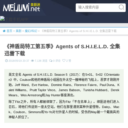
首页
>
美剧
>
魔幻/科幻
> 《神盾局特工第五季》Agents of S.H.I.E.L.D. 全集迅雷下载
《神盾局特工第五季》Agents of S.H.I.E.L.D. 全集
迅雷下载
2018/05/19 20:37
7,136 浏览
0 评论
2 赞
英文全名 Agents of S.H.I.E.L.D. Season 5 (2017)：在5×01、5×02《Orientatio
n》中，Coulson和他的神盾局小组困在外太空一艘神秘的飞船上，恶梦才刚刚开
始。Jeff Ward、Eve Harlow、Dominic Rains、Florence Faivre、Paul Duna、K
aleti Williams、Pruitt Taylor Vince、James Babson、Tunisha Hubbard、Derek
Mears、Wes Armstrong和Jay Hunter客座演出。
除了Fitz之外，所有人都被绑架了，因为Fitz「不在名单上」。绑匪送他们进入
巨石，将他们传送到一座太空站，他们在那里遇到某种外星怪物。Daisy、Mac
k、Coulson、Simmons和Yo-Yo对付外星人的时候，受伤的May被一个戴面具的
神秘人抓住了。