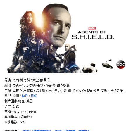
导演: 杰西·博奇科 / 大卫·索罗门
编剧: 杰克·科比 / 杰德·韦登 / 毛丽莎·谭查罗恩
主演: 克拉克·格雷格 / 温明娜 / 汪可盈 / 伊恩·德·卡斯泰克/ 伊丽莎白·亨斯屈奇 / 更多...
类型: 剧情 /
动作
/
科幻
制片国家/地区: 美国
语言: 英语
首播: 2017-12-01(美国)
类似推荐《闪电侠》
本季集数：22