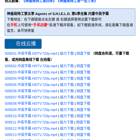
相关剧集：
《神盾局特工第四季》
《神盾局特工第一至三季》
神盾局特工第五季 Agents of S.H.I.E.L.D. 第5季全集 内置中英字幕
下载地址：在下面链接点击左键 或 右键选择使用迅雷下载即可
在
手机
上可使用
“手机迅雷”
高速下载并观看，如下载链接失效，请在剧集下面直接
留言，会尽快修复
在线云播
S05E01.中英字幕.HDTV.720p.mp4
|
磁力下载
|
网盘下载
（网盘会和谐，尽量下载
看，或用网盘离线下载 在线看）
S05E02.中英字幕.HDTV.720p.mp4
|
磁力下载
|
网盘下载
S05E03.中英字幕.HDTV.720p.mp4
|
磁力下载
|
网盘下载
S05E04.中英字幕.HDTV.720p.mp4
|
磁力下载
|
网盘下载
S05E05.中英字幕.HDTV.720p.mp4
|
磁力下载
|
网盘下载
S05E06.中英字幕.HDTV.720p.mp4
|
磁力下载
|
网盘下载
S05E07.中英字幕.HDTV.720p.mp4
|
磁力下载
|
网盘下载
S05E08.中英字幕.HDTV.720p.mp4
|
磁力下载
|
网盘下载
S05E09.中英字幕.HDTV.720p.mp4
|
磁力下载
|
网盘下载
S05E10.中英字幕.HDTV.720p.mp4
|
磁力下载
|
网盘下载
S05E11.中英字幕.HDTV.720p.mp4
|
磁力下载
|
网盘下载
S05E12.中英字幕.HDTV.720p.mp4
|
磁力下载
|
网盘下载
S05E13.中英字幕.HDTV.720p.mp4
|
磁力下载
|
网盘下载