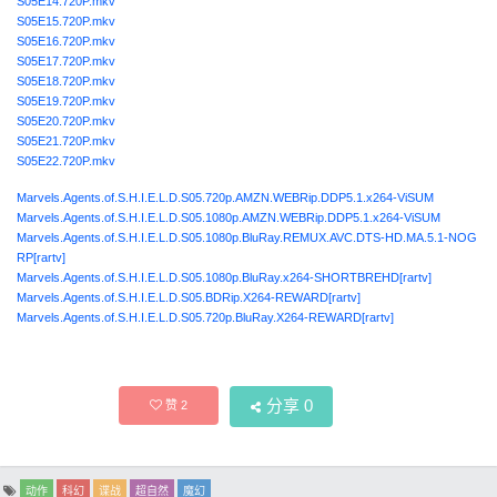
S05E14.720P.mkv
S05E15.720P.mkv
S05E16.720P.mkv
S05E17.720P.mkv
S05E18.720P.mkv
S05E19.720P.mkv
S05E20.720P.mkv
S05E21.720P.mkv
S05E22.720P.mkv
Marvels.Agents.of.S.H.I.E.L.D.S05.720p.AMZN.WEBRip.DDP5.1.x264-ViSUM
Marvels.Agents.of.S.H.I.E.L.D.S05.1080p.AMZN.WEBRip.DDP5.1.x264-ViSUM
Marvels.Agents.of.S.H.I.E.L.D.S05.1080p.BluRay.REMUX.AVC.DTS-HD.MA.5.1-NOG
RP[rartv]
Marvels.Agents.of.S.H.I.E.L.D.S05.1080p.BluRay.x264-SHORTBREHD[rartv]
Marvels.Agents.of.S.H.I.E.L.D.S05.BDRip.X264-REWARD[rartv]
Marvels.Agents.of.S.H.I.E.L.D.S05.720p.BluRay.X264-REWARD[rartv]
分享
0
赞
2
动作
科幻
谍战
超自然
魔幻