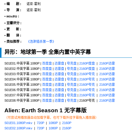
• 编 剧 :
诺亚·霍利
• 导 演 :
诺亚·霍利
•
:
IMDb评分
• 豆瓣评分 :
• 更 新 :
• 翻 译 :
• 类似推荐 :
《浩渺猎杀第一季》
异形：地球第一季 全集内置中英字幕
S01E01.中英字幕.1080P |
百度盘
|
迅雷盘
|
夸克盘
|
2160P度盘
|
2160P迅雷
S01E02.中英字幕.1080P |
百度盘
|
迅雷盘
|
夸克盘
|
2160P度盘
|
2160P迅雷
S01E03.中英字幕.1080P |
百度盘
|
迅雷盘
|
夸克盘
|
2160P夸克
|
2160P迅雷
S01E04.中英字幕.1080P |
百度盘
|
迅雷盘
|
夸克盘
|
2160P夸克
|
2160P迅雷
S01E05.中英字幕.1080P |
百度盘
|
迅雷盘
|
夸克盘
|
2160P夸克
|
2160P迅雷
S01E06.中英字幕.1080P |
百度盘
|
迅雷盘
|
夸克盘
|
2160P夸克
|
2160P迅雷
S01E07.中英字幕.1080P |
百度盘
|
迅雷盘
|
夸克盘
|
2160P夸克
|
2160P迅雷
S01E08.中英字幕.1080P |
百度盘
|
迅雷盘
|
夸克盘
| 2160P夸克 |
2160P迅雷
Alien: Earth Season 1 无字幕版
（可尝试用播放器自动加载字幕，也可下载外挂字幕拖入播放器）
S01E01.1080P.mkv
|
720P
|
1080P
|
2160P
S01E02.1080P.mkv
|
720P
|
1080P
|
2160P