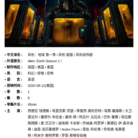
• 中文译名 :
异形：地球 第一季 / 异形 剧版 / 异形前传剧
• 外语原名 :
Alien: Earth Season 1 /
• 制作地区 :
英国 / 美国 / 泰国
• 类 别 :
科幻 / 惊悚 / 恐怖
• 语 言 :
英语
• 首映时间 :
2025-08-12(美国)
• 季 数 :
1
• 集 数 :
8
• 单集片长 :
45min
• 主 演 :
西德尼·钱德勒 / 埃里克斯·劳瑟 / 蒂莫西·奥利芬特 / 埃茜·戴维斯 / 大卫·
里达尔 / 塞缪尔·布伦金 / 基特·杨 / 阿达什·古拉夫 / 巴布·塞赛 / 埃拉娜·
詹姆斯 / 莫·巴艾尔 / 迪埃姆·卡米耶 / 乔纳森·阿贾伊 / 桑德拉·伊·森辛迪
弗 / 迪恩·亚历桑德罗 / Andre Flynn / 恩佐·科伦蒂 / 劳埃德·埃弗里
特 / 阿米尔·鲍特罗斯 / 罗恩·斯穆安伯格