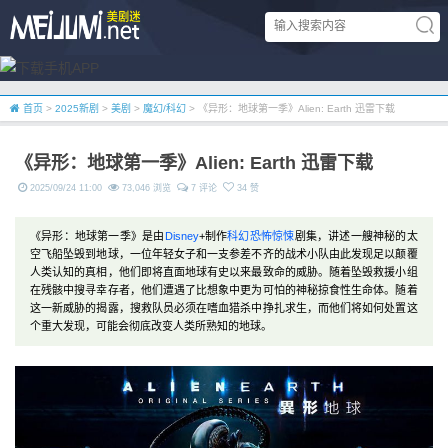
首页
>
2025新剧
>
美剧
>
魔幻/科幻
> 《异形：地球第一季》Alien: Earth 迅雷下载
《异形：地球第一季》Alien: Earth 迅雷下载
2025/09/24 11:00
73,046 浏览
7 评论
34 赞
《异形：地球第一季》是由
Disney
+制作
科幻
恐怖
惊悚
剧集，讲述一艘神秘的太
空飞船坠毁到地球，一位年轻女子和一支参差不齐的战术小队由此发现足以颠覆
人类认知的真相，他们即将直面地球有史以来最致命的威胁。随着坠毁救援小组
在残骸中搜寻幸存者，他们遭遇了比想象中更为可怕的神秘掠食性生命体。随着
这一新威胁的揭露，搜救队员必须在嗜血猎杀中挣扎求生，而他们将如何处置这
个重大发现，可能会彻底改变人类所熟知的地球。