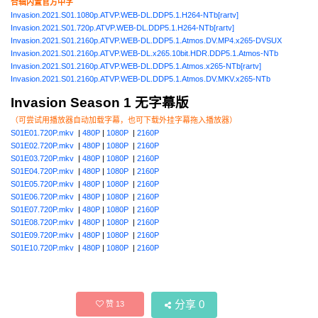
合辑内置官方中字
Invasion.2021.S01.1080p.ATVP.WEB-DL.DDP5.1.H264-NTb[rartv]
Invasion.2021.S01.720p.ATVP.WEB-DL.DDP5.1.H264-NTb[rartv]
Invasion.2021.S01.2160p.ATVP.WEB-DL.DDP5.1.Atmos.DV.MP4.x265-DVSUX
Invasion.2021.S01.2160p.ATVP.WEB-DL.x265.10bit.HDR.DDP5.1.Atmos-NTb
Invasion.2021.S01.2160p.ATVP.WEB-DL.DDP5.1.Atmos.x265-NTb[rartv]
Invasion.2021.S01.2160p.ATVP.WEB-DL.DDP5.1.Atmos.DV.MKV.x265-NTb
Invasion Season 1 无字幕版
（可尝试用播放器自动加载字幕，也可下载外挂字幕拖入播放器）
S01E01.720P.mkv
|
480P
|
1080P
|
2160P
S01E02.720P.mkv
|
480P
|
1080P
|
2160P
S01E03.720P.mkv
|
480P
|
1080P
|
2160P
S01E04.720P.mkv
|
480P
|
1080P
|
2160P
S01E05.720P.mkv
|
480P
|
1080P
|
2160P
S01E06.720P.mkv
|
480P
|
1080P
|
2160P
S01E07.720P.mkv
|
480P
|
1080P
|
2160P
S01E08.720P.mkv
|
480P
|
1080P
|
2160P
S01E09.720P.mkv
|
480P
|
1080P
|
2160P
S01E10.720P.mkv
|
480P
|
1080P
|
2160P
分享
0
赞
13