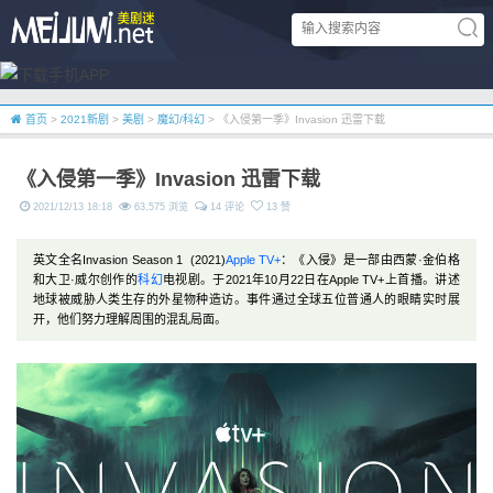
首页
>
2021新剧
>
美剧
>
魔幻/科幻
> 《入侵第一季》Invasion 迅雷下载
《入侵第一季》Invasion 迅雷下载
2021/12/13 18:18
63,575 浏览
14 评论
13 赞
英文全名Invasion Season 1 (2021)
Apple TV+
：《入侵》是一部由西蒙·金伯格
和大卫·威尔创作的
科幻
电视剧。于2021年10月22日在Apple TV+上首播。讲述
地球被威胁人类生存的外星物种造访。事件通过全球五位普通人的眼睛实时展
开，他们努力理解周围的混乱局面。