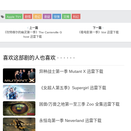
Apple TV+
剧情
奇幻
悬疑
惊悚
灾难
科幻
上一篇
下一篇
《坎特维尔的幽灵第一季》The Canterville G
《看电影第一季》Voir 迅雷下载
host 迅雷下载
喜欢这部剧的人也喜欢 · · · · · ·
异种战士第一季 Mutant X 迅雷下载
《女超人第五季》Supergirl 迅雷下载
困兽/万兽之地第一至三季 Zoo 全集迅雷下载
永恒岛第一季 Neverland 迅雷下载