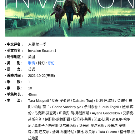
• 中文译名 :
入侵 第一季
• 英文原名 :
Invasion Season 1
• 制作地区 :
美国
• 类 别 :
剧情
/ 科幻 /
奇幻
• 语 言 :
英语
• 首映时间 :
2021-10-22(美国)
• 季 数 :
1
• 集 数 :
10
• 单集片长 :
45min
• 主 演 :
Tara Moayedi / 艾奇·罗伯逊 / Daisuke Tsuji / 比利·巴瑞特 / 英迪娅·布
朗 / 帕迪·荷兰 / Cache Vanderpuye / 伊川东吾 / Louis Toghill / 汤姆·库
伦 / 马克斯·芬查姆 / 印第安·简·弗朗西斯 / Aiyana Goodfellow / 艾萨克·
赫斯利普 / 伊斯拉·约翰斯顿 / 斯坦利·莱恩 / 诺亚·比恩 / 迈克尔·哈尔
尼 / 森尚子 / 伊莲娜·艾尔米纳斯 / 艾米莉·奥尔索斯 / 沙米尔·安德
森 / 莫·巴艾尔 / 汤姆·布里特尼 / 黛比·坎贝尔 / Talia Cuomo / 格什菲·法
拉哈尼