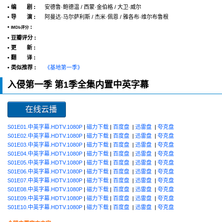
• 编 剧 :
安德鲁·鲍德温 / 西蒙·金伯格 / 大卫·威尔
• 导 演 :
阿曼达·马尔萨利斯 / 杰米·佩恩 / 雅各布·维尔布鲁根
•
:
IMDb评分
• 豆瓣评分 :
• 更 新 :
• 翻 译 :
• 类似推荐 :
《基地第一季》
入侵第一季 第1季全集内置中英字幕
在线云播
S01E01.中英字幕.HDTV.1080P
|
磁力下载
|
百度盘
|
迅雷盘
|
夸克盘
S01E02.中英字幕.HDTV.1080P
|
磁力下载
|
百度盘
|
迅雷盘
|
夸克盘
S01E03.中英字幕.HDTV.1080P
|
磁力下载
|
百度盘
|
迅雷盘
|
夸克盘
S01E04.中英字幕.HDTV.1080P
|
磁力下载
|
百度盘
|
迅雷盘
|
夸克盘
S01E05.中英字幕.HDTV.1080P
|
磁力下载
|
百度盘
|
迅雷盘
|
夸克盘
S01E06.中英字幕.HDTV.1080P
|
磁力下载
|
百度盘
|
迅雷盘
|
夸克盘
S01E07.中英字幕.HDTV.1080P
|
磁力下载
|
百度盘
|
迅雷盘
|
夸克盘
S01E08.中英字幕.HDTV.1080P
|
磁力下载
|
百度盘
|
迅雷盘
|
夸克盘
S01E09.中英字幕.HDTV.1080P
|
磁力下载
|
百度盘
|
迅雷盘
|
夸克盘
S01E10.中英字幕.HDTV.1080P
|
磁力下载
|
百度盘
|
迅雷盘
|
夸克盘