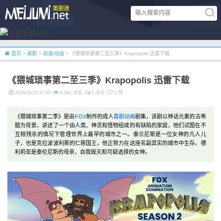
首页
>
美剧
>
动漫/动画
> 《猥城琐事第二至三季》Krapopolis 迅雷下载
《猥城琐事第二至三季》Krapopolis 迅雷下载
2026/04/20 17:45
4,541 浏览
0 评论
0 赞
《猥城琐事第二季》是由
FOX
制作的成人
喜剧
动画
剧集，该剧以神话元素的古希
腊为背景，讲述了一个由人类、神灵和怪物组成的有缺陷的家庭，他们试图在不
互相残杀的情况下管理世界上最早的城市之一。泰兰尼斯是一位女神的凡人儿
子，也是克拉波波利斯的仁慈国王，他正努力在这座名副其实的城市中生存。德
利莉亚是泰伦尼斯的母亲，自我毁灭和可疑选择的女神。