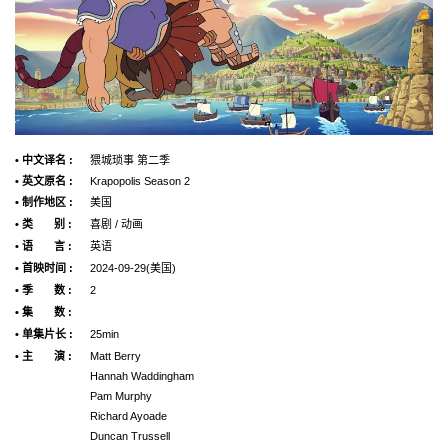
• 中文译名 :
猥城琐事 第二季
• 英文原名 :
Krapopolis Season 2
• 制作地区 :
美国
• 类 别 :
喜剧 / 动画
• 语 言 :
英语
• 首映时间 :
2024-09-29(美国)
• 季 数 :
2
• 集 数 :
• 单集片长 :
25min
• 主 演 :
Matt Berry
Hannah Waddingham
Pam Murphy
Richard Ayoade
Duncan Trussell