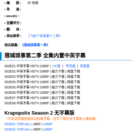
• 编 剧 :
丹·哈萌
• 导 演 :
•
:
IMDb评分
• 豆瓣评分 :
• 翻 译 :
• 类似推荐 :
《飞出个未来第十二季》
相关剧集：
《猥城琐事第一季》
猥城琐事第二季 全集内置中英字幕
S02E01.中英字幕.HDTV.1080P |
UC盘
|
夸克盘
|
百度盘
S02E02.中英字幕.HDTV.1080P | 磁力下载 | 网盘下载
S02E03.中英字幕.HDTV.1080P | 磁力下载 | 网盘下载
S02E04.中英字幕.HDTV.1080P | 磁力下载 | 网盘下载
S02E05.中英字幕.HDTV.1080P | 磁力下载 | 网盘下载
S02E06.中英字幕.HDTV.1080P | 磁力下载 | 网盘下载
S02E07.中英字幕.HDTV.1080P | 磁力下载 | 网盘下载
S02E08.中英字幕.HDTV.1080P | 磁力下载 | 网盘下载
Krapopolis Season 2 无字幕版
（可尝试用播放器自动加载字幕，也可下载外挂字幕拖入播放器）
S02E01.720P.mkv
| 480P |
1080P
S02E02.720P.mkv
| 480P |
1080P