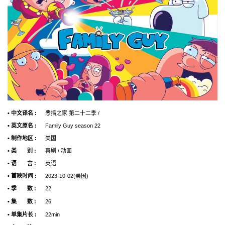
• 中文译名 :
恶搞之家 第二十二季 /
• 英文原名 :
Family Guy season 22
• 制作地区 :
美国
• 类 别 :
喜剧 / 动画
• 语 言 :
英语
• 首映时间 :
2023-10-02(美国)
• 季 数 :
22
• 集 数 :
26
• 单集片长 :
22min