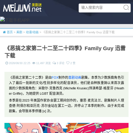
首页
>
美剧
>
动漫/动画
> 《恶搞之家第二十二至二十四季》Family Guy 迅雷下载
《恶搞之家第二十二至二十四季》Family Guy 迅雷
下载
2026/06/30 22:25
11,497 浏览
3 评论
2 赞
《恶搞之家第二十二季》是由
FOX
制作的
喜剧
动画
剧集，本季为少数族裔角色引
入了最后一批新的文化/性别多样化的配音演员，他们是自种族重铸以来首次露
面的少数族裔角色：米歇尔·克鲁西克 (Michelle Krusiec)饰演希瑟·格里芬 (Heath
er Griffin)，为她提供 LGBT 配音演员。
本季是在2023 年美国作家协会罢工期间创作的，塞思·麦克法兰、剧集制片人理
查德·阿佩尔和亚历克·苏尔金站在罢工一边，并停止了本季的制作。由于未完成
剧集，会导致本季停播 [x] 次。