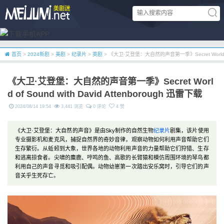
首页
>
2024新剧
>
美剧
>
纪录片
>
英剧
> 《大卫·艾登堡：大自然的声音第一季》Secret World of S
《大卫·艾登堡：大自然的声音第一季》Secret Worl
d of Sound with David Attenborough 迅雷下载
2024/08/14 19:54
3,441 浏览
0 评论
4 赞
《大卫·艾登堡：大自然的声音》是由Sky制作的自然生物
纪录片
剧集，该片使用
专业摄影机和麦克风，捕捉自然界的奇妙音律，观察动物如何利用声音帮助它们
生存繁衍。从蚯蚓到大象，世界各地的动物利用声音的力量帮助它们狩猎、生存
和逃离掠食者。尖啸的麋鹿、哼鸣的鱼、高歌的长臂猿和模仿周围环境的琴鸟都
利用自己的声音寻觅和吸引配偶。动物幼崽第一次踏出安乐窝时，引导它们的声
音关乎生死存亡。