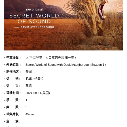
• 中文译名 :
大卫·艾登堡：大自然的声音 第一季 /
• 外语原名 :
Secret World of Sound with David Attenborough Season 1 /
• 制作地区 :
美国
• 类 别 :
犯罪 / 纪录片
• 语 言 :
英语
• 首映时间 :
2024-08-14(美国)
• 季 数 :
1
• 集 数 :
3
• 单集片长 :
45min
• 主 演 :