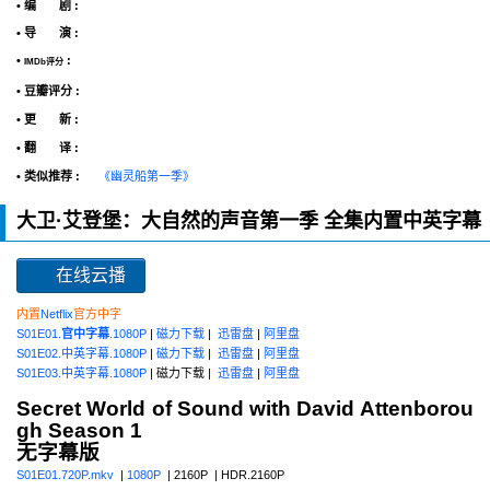
• 编 剧 :
• 导 演 :
•
:
IMDb评分
• 豆瓣评分 :
• 更 新 :
• 翻 译 :
• 类似推荐 :
《幽灵船第一季》
大卫·艾登堡：大自然的声音第一季 全集内置中英字幕
在线云播
内置
Netflix
官方中字
S01E01.
官中字幕
.1080P
|
磁力下载
|
迅雷盘
|
阿里盘
S01E02.中英字幕.1080P
|
磁力下载
|
迅雷盘
|
阿里盘
S01E03.中英字幕.1080P
| 磁力下载 |
迅雷盘
|
阿里盘
Secret World of Sound with David Attenborou
gh Season 1
无字幕版
S01E01.720P.mkv
|
1080P
| 2160P | HDR.2160P