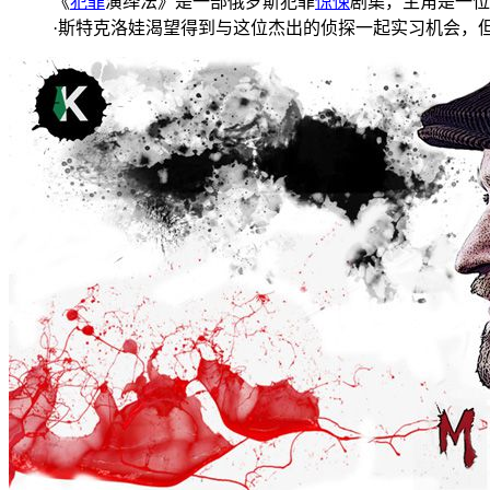
《
犯罪
演绎法》是一部俄罗斯犯罪
惊悚
剧集，主角是一位
·斯特克洛娃渴望得到与这位杰出的侦探一起实习机会，