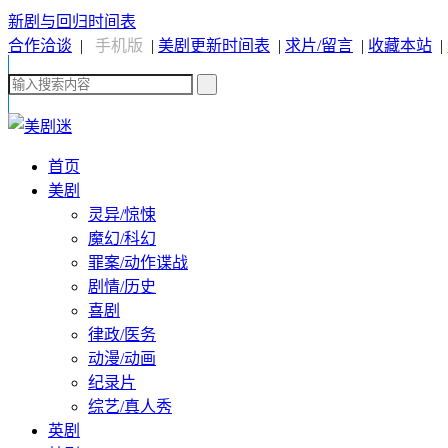
新剧与回归时间表
合作洽谈
|
手机版
|
美剧更新时间表
|
求片/留言
|
收藏本站
|
首页
美剧
灵异/惊悚
魔幻/科幻
罪案/动作谍战
剧情/历史
喜剧
律政/医务
动漫/动画
纪录片
综艺/真人秀
英剧