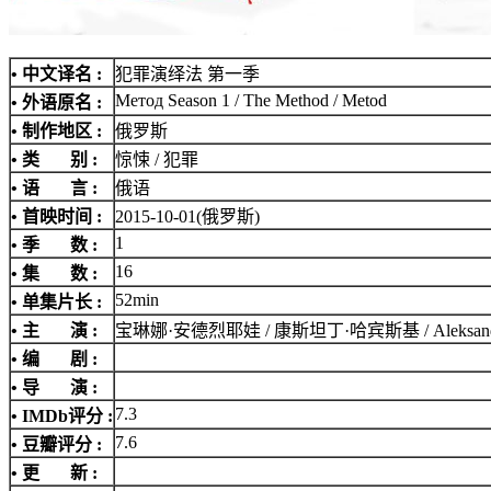
• 中文译名 :
犯罪演绎法 第一季
Метод Season 1 / The Method / Metod
• 外语原名 :
• 制作地区 :
俄罗斯
• 类 别 :
惊悚 / 犯罪
• 语 言 :
俄语
• 首映时间 :
2015-10-01(俄罗斯)
1
• 季 数 :
16
• 集 数 :
52min
• 单集片长 :
• 主 演 :
宝琳娜·安德烈耶娃 / 康斯坦丁·哈宾斯基 / Aleksandr Kon
• 编 剧 :
• 导 演 :
7.3
•
IMDb评分
:
7.6
• 豆瓣评分 :
• 更 新 :