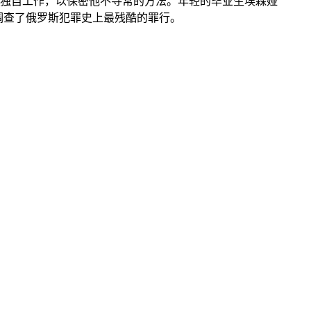
独自工作，以保密他不寻常的方法。年轻的毕业生埃森娅
调查了俄罗斯犯罪史上最残酷的罪行。