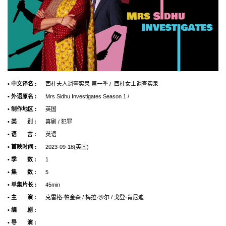
• 中文译名 :
西杜夫人调查实录 第一季 / 西杜女士调查实录
• 外语原名 :
Mrs Sidhu Investigates Season 1 /
• 制作地区 :
英国
• 类 别 :
喜剧 / 犯罪
• 语 言 :
英语
• 首映时间 :
2023-09-18(英国)
• 季 数 :
1
• 集 数 :
5
• 单集片长 :
45min
• 主 演 :
克雷格·帕金森 / 梅拉·沙尔 / 戈登·肯尼迪
• 编 剧 :
• 导 演 :