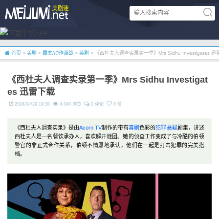
首页
>
美剧
>
罪案/动作谍战
>
英剧
> 《西杜夫人调查实录第一季》Mrs Sidhu Investigates 
《西杜夫人调查实录第一季》Mrs Sidhu Investigat
es 迅雷下载
2024/04/29 19:30
4,040 浏览
0 评论
0 赞
《西杜夫人调查实录》是由
Acorn TV
制作的带有
喜剧
色彩的
犯罪
悬疑
剧集，讲述
西杜夫人是一名餐饮承办人，喜欢解开谜团。她的侦查工作变成了与冷酷的伯顿
警官的非正式合作关系，伯顿不情愿地承认，他们在一起是打击犯罪的完美搭
档。