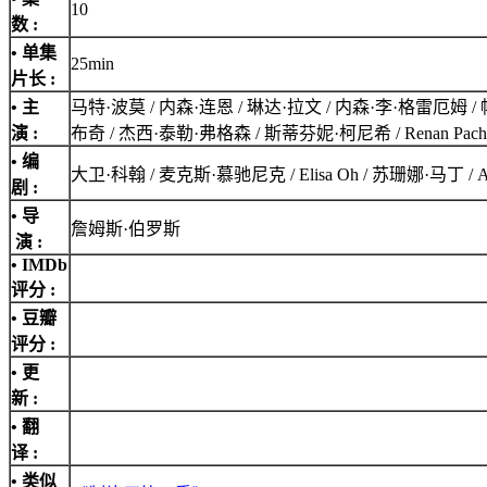
10
数 :
• 单集
25min
片长 :
• 主
马特·波莫 / 内森·连恩 / 琳达·拉文 / 内森·李·格雷厄姆 /
演 :
布奇 / 杰西·泰勒·弗格森 / 斯蒂芬妮·柯尼希 / Renan Pacheco 
• 编
大卫·科翰 / 麦克斯·慕驰尼克 / Elisa Oh / 苏珊娜·马丁 / Adam B
剧 :
• 导
詹姆斯·伯罗斯
演 :
•
IMDb
评分
:
• 豆瓣
评分 :
• 更
新 :
• 翻
译 :
• 类似