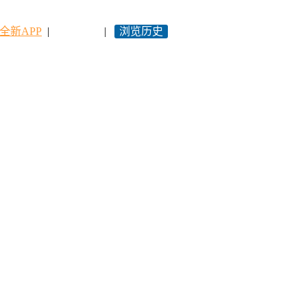
全新APP
|
永久网址
|
浏览历史