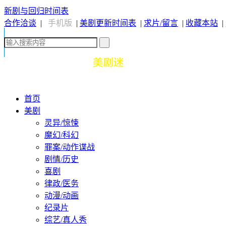
新剧与回归时间表
合作洽谈
|
手机版
|
美剧更新时间表
|
求片/留言
|
收藏本站
|
首页
美剧
灵异/惊悚
魔幻/科幻
罪案/动作谍战
剧情/历史
喜剧
律政/医务
动漫/动画
纪录片
综艺/真人秀