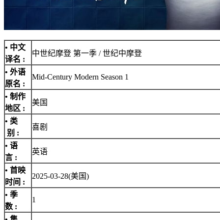
• 中文
中世纪摩登 第一季 / 世纪中摩登
译名 :
• 外语
Mid-Century Modern Season 1
原名 :
• 制作
美国
地区 :
• 类
喜剧
别 :
• 语
英语
言 :
• 首映
2025-03-28(美国)
时间 :
• 季
1
数 :
• 集