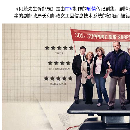
《贝茨先生诉邮局》是由
ITV
制作的
剧情
传记剧集，剧情
辜的副邮政局长和邮政女工因信息技术系统的缺陷而被错