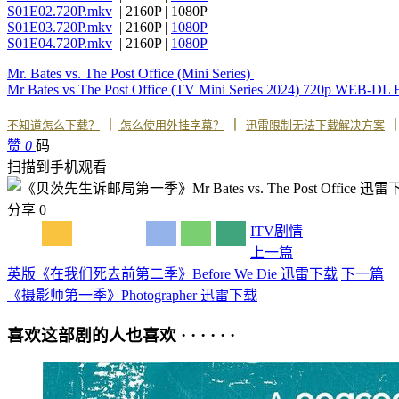
S01E02.720P.mkv
| 2160P | 1080P
S01E03.720P.mkv
| 2160P |
1080P
S01E04.720P.mkv
| 2160P |
1080P
Mr. Bates vs. The Post Office (Mini Series)
Mr Bates vs The Post Office (TV Mini Series 2024) 720p WEB-
丨
丨
不知道怎么下载？
怎么使用外挂字幕？
迅雷限制无法下载解决方案
赞
0
码
扫描到手机观看
分享
0
ITV
剧情
上一篇
英版《在我们死去前第二季》Before We Die 迅雷下载
下一篇
《摄影师第一季》Photographer 迅雷下载
喜欢这部剧的人也喜欢 · · · · · ·