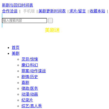
新剧与回归时间表
合作洽谈
|
手机版
|
美剧更新时间表
|
求片/留言
|
收藏本站
|
首页
美剧
灵异/惊悚
魔幻/科幻
罪案/动作谍战
剧情/历史
喜剧
律政/医务
动漫/动画
纪录片
综艺/真人秀