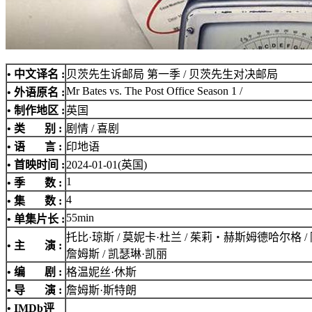
• 中文译名 :
贝茨先生诉邮局 第一季 / 贝茨先生对决邮局
Mr Bates vs. The Post Office Season 1 /
• 外语原名 :
• 制作地区 :
英国
• 类 别 :
剧情 / 喜剧
• 语 言 :
印地语
• 首映时间 :
2024-01-01(英国)
1
• 季 数 :
4
• 集 数 :
55min
• 单集片长 :
托比·琼斯 / 莫妮卡·杜兰 / 茱莉‧赫斯姆德哈尔格 / 阿
• 主 演 :
詹姆斯 / 凯瑟琳·凯丽
• 编 剧 :
格温妮丝·休斯
• 导 演 :
詹姆斯·斯特朗
•
IMDb评