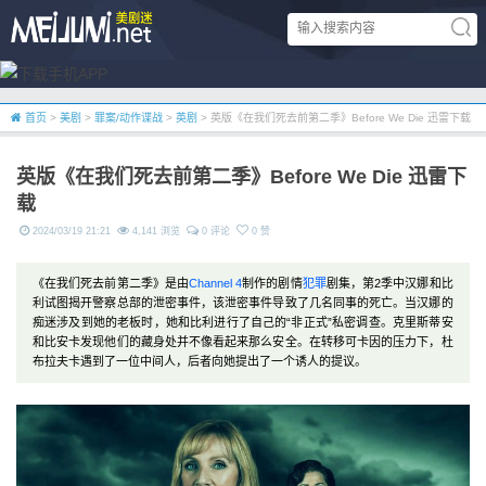
首页
>
美剧
>
罪案/动作谍战
>
英剧
> 英版《在我们死去前第二季》Before We Die 迅雷下载
英版《在我们死去前第二季》Before We Die 迅雷下
载
2024/03/19 21:21
4,141 浏览
0 评论
0 赞
《在我们死去前第二季》是由
Channel 4
制作的剧情
犯罪
剧集，第2季中汉娜和比
利试图揭开警察总部的泄密事件，该泄密事件导致了几名同事的死亡。当汉娜的
痴迷涉及到她的老板时，她和比利进行了自己的“非正式”私密调查。克里斯蒂安
和比安卡发现他们的藏身处并不像看起来那么安全。在转移可卡因的压力下，杜
布拉夫卡遇到了一位中间人，后者向她提出了一个诱人的提议。