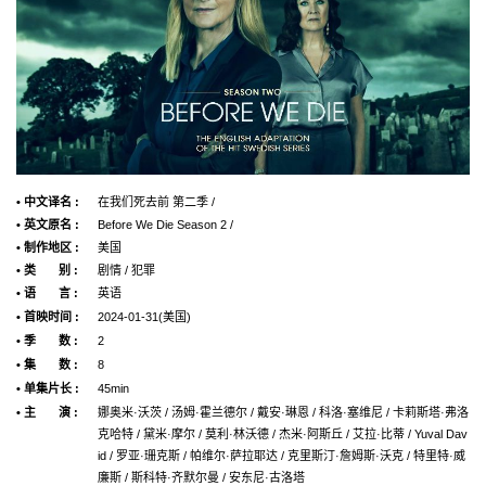
• 中文译名 :
在我们死去前 第二季 /
• 英文原名 :
Before We Die Season 2 /
• 制作地区 :
美国
• 类 别 :
剧情 / 犯罪
• 语 言 :
英语
• 首映时间 :
2024-01-31(美国)
• 季 数 :
2
• 集 数 :
8
• 单集片长 :
45min
• 主 演 :
娜奥米·沃茨 / 汤姆·霍兰德尔 / 戴安·琳恩 / 科洛·塞维尼 / 卡莉斯塔·弗洛
克哈特 / 黛米·摩尔 / 莫利·林沃德 / 杰米·阿斯丘 / 艾拉·比蒂 / Yuval Dav
id / 罗亚·珊克斯 / 帕维尔·萨拉耶达 / 克里斯汀·詹姆斯·沃克 / 特里特·威
廉斯 / 斯科特·齐默尔曼 / 安东尼·古洛塔