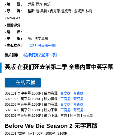
• 编 剧 :
乔恩·罗宾·贝茨
• 导 演 :
格斯·范·桑特 / 麦克思·温克勒 / 詹妮弗·林奇
•
:
IMDb评分
• 豆瓣评分 :
• 翻 译 :
• 更 新 :
破烂熊字幕组
• 类似推荐 :
《剖析丑闻第一季》
相关剧集：
《在我们死去前第一季》
英版 在我们死去前第二季 全集内置中英字幕
在线云播
S02E01.官中字幕.1080P | 磁力资源 |
百度盘
|
夸克盘
S02E02.中英字幕.1080P | 磁力资源 |
百度盘
|
夸克盘
S02E03.中英字幕.1080P | 磁力资源 |
百度盘
|
夸克盘
S02E04.中英字幕.1080P | 磁力下载 |
百度盘
|
夸克盘
S02E05.中英字幕.1080P | 磁力下载 | 雷盘 | 阿里盘 | 夸克盘
Before We Die Season 2 无字幕版
S02E01.720P.mkv | 480P | 1080P | 2160P