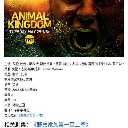
主演
:
艾伦·巴金 / 斯科特·斯比德曼 / 芬恩·科尔 / 杰克·威利/ 肖恩·海托西 / 本·罗伯森 /
莫莉·戈登 / 达蒙·威廉姆斯 Damon Williams
类型:
剧情 /
犯罪
制片国家/地区:
美国
语言:
英语
首播:
2018-05-30(美国)
季数:3
集数:
13
又名:
动物王国
翻译：深影字幕组
类似推荐
《洛城黑帮第一季》
相关剧集：
《野兽家族第一至二季》