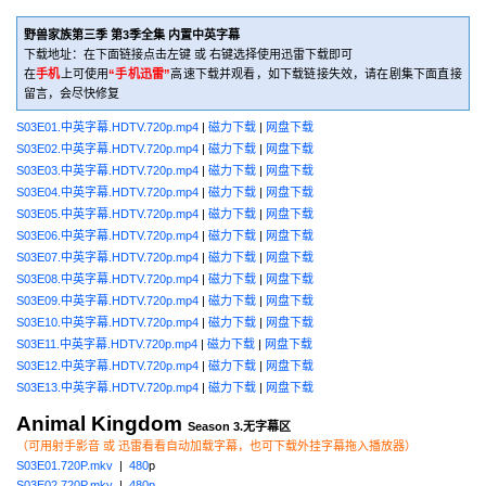
野兽家族第三季 第3季全集 内置中英字幕
下载地址：在下面链接点击左键 或 右键选择使用迅雷下载即可
在
手机
上可使用
“手机迅雷”
高速下载并观看，如下载链接失效，请在剧集下面直接
留言，会尽快修复
S03E01.中英字幕.HDTV.720p.mp4
|
磁力下载
|
网盘下载
S03E02.中英字幕.HDTV.720p.mp4
|
磁力下载
|
网盘下载
S03E03.中英字幕.HDTV.720p.mp4
|
磁力下载
|
网盘下载
S03E04.中英字幕.HDTV.720p.mp4
|
磁力下载
|
网盘下载
S03E05.中英字幕.HDTV.720p.mp4
|
磁力下载
|
网盘下载
S03E06.中英字幕.HDTV.720p.mp4
|
磁力下载
|
网盘下载
S03E07.中英字幕.HDTV.720p.mp4
|
磁力下载
|
网盘下载
S03E08.中英字幕.HDTV.720p.mp4
|
磁力下载
|
网盘下载
S03E09.中英字幕.HDTV.720p.mp4
|
磁力下载
|
网盘下载
S03E10.中英字幕.HDTV.720p.mp4
|
磁力下载
|
网盘下载
S03E11.中英字幕.HDTV.720p.mp4
|
磁力下载
|
网盘下载
S03E12.中英字幕.HDTV.720p.mp4
|
磁力下载
|
网盘下载
S03E13.中英字幕.HDTV.720p.mp4
|
磁力下载
|
网盘下载
Animal Kingdom
Season 3.无字幕区
（可用射手影音 或 迅雷看看自动加载字幕，也可下载外挂字幕拖入播放器）
S03E01.720P.mkv
|
480
p
S03E02.720P.mkv
|
480p