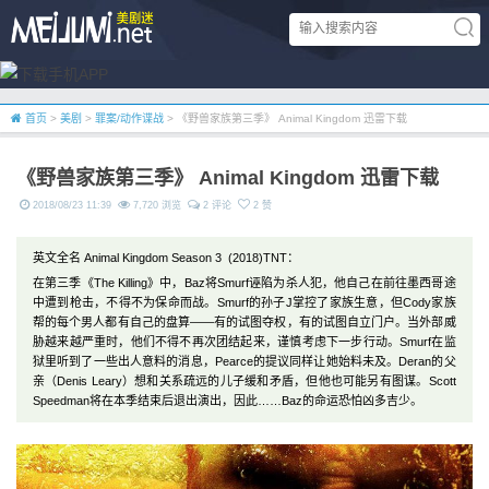
首页
>
美剧
>
罪案/动作谍战
> 《野兽家族第三季》 Animal Kingdom 迅雷下载
《野兽家族第三季》 Animal Kingdom 迅雷下载
2018/08/23 11:39
7,720 浏览
2 评论
2 赞
英文全名 Animal Kingdom Season 3 (2018)TNT：
在第三季《The Killing》中，Baz将Smurf诬陷为杀人犯，他自己在前往墨西哥途
中遭到枪击，不得不为保命而战。Smurf的孙子J掌控了家族生意，但Cody家族
帮的每个男人都有自己的盘算——有的试图夺权，有的试图自立门户。当外部威
胁越来越严重时，他们不得不再次团结起来，谨慎考虑下一步行动。Smurf在监
狱里听到了一些出人意料的消息，Pearce的提议同样让她始料未及。Deran的父
亲（Denis Leary）想和关系疏远的儿子缓和矛盾，但他也可能另有图谋。Scott
Speedman将在本季结束后退出演出，因此……Baz的命运恐怕凶多吉少。