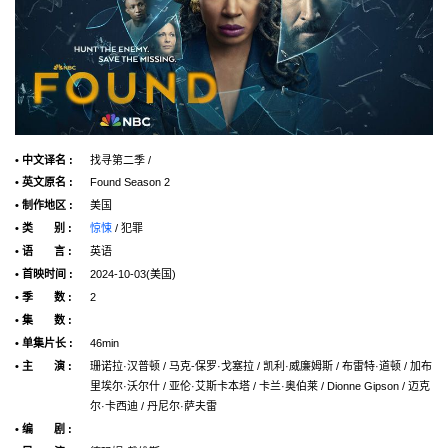
• 中文译名 :
找寻第二季 /
• 英文原名 :
Found Season 2
• 制作地区 :
美国
• 类 别 :
惊悚
/ 犯罪
• 语 言 :
英语
• 首映时间 :
2024-10-03(美国)
• 季 数 :
2
• 集 数 :
• 单集片长 :
46min
• 主 演 :
珊诺拉·汉普顿 / 马克-保罗·戈塞拉 / 凯利·威廉姆斯 / 布雷特·道顿 / 加布
里埃尔·沃尔什 / 亚伦·艾斯卡本塔 / 卡兰·奥伯莱 / Dionne Gipson / 迈克
尔·卡西迪 / 丹尼尔·萨夫雷
• 编 剧 :