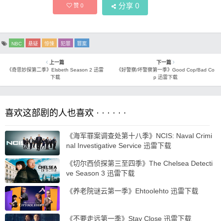
分享
0
赞
0
NBC
悬疑
惊悚
犯罪
罪案
上一篇
下一篇
《奇思妙探第二季》Elsbeth Season 2 迅雷
《好警察/坏警察第一季》Good Cop/Bad Co
下载
p 迅雷下载
喜欢这部剧的人也喜欢 · · · · · ·
《海军罪案调查处第十八季》NCIS: Naval Crimi
nal Investigative Service 迅雷下载
《切尔西侦探第三至四季》The Chelsea Detecti
ve Season 3 迅雷下载
《养老院谜云第一季》Ehtoolehto 迅雷下载
《不要走远第一季》Stay Close 迅雷下载