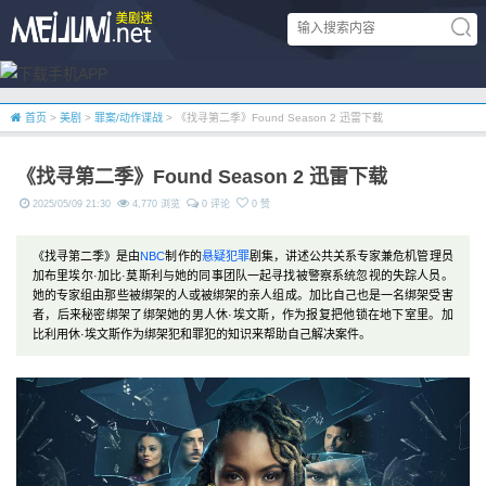
首页
>
美剧
>
罪案/动作谍战
> 《找寻第二季》Found Season 2 迅雷下载
《找寻第二季》Found Season 2 迅雷下载
2025/05/09 21:30
4,770 浏览
0 评论
0 赞
《找寻第二季》是由
NBC
制作的
悬疑
犯罪
剧集，讲述公共关系专家兼危机管理员
加布里埃尔·加比·莫斯利与她的同事团队一起寻找被警察系统忽视的失踪人员。
她的专家组由那些被绑架的人或被绑架的亲人组成。加比自己也是一名绑架受害
者，后来秘密绑架了绑架她的男人休·埃文斯，作为报复把他锁在地下室里。加
比利用休·埃文斯作为绑架犯和罪犯的知识来帮助自己解决案件。