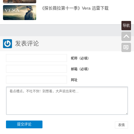
《探长薇拉第十一季》Vera 迅雷下载
导航
发表评论
昵称（必填）
邮箱（必填）
网址
表情