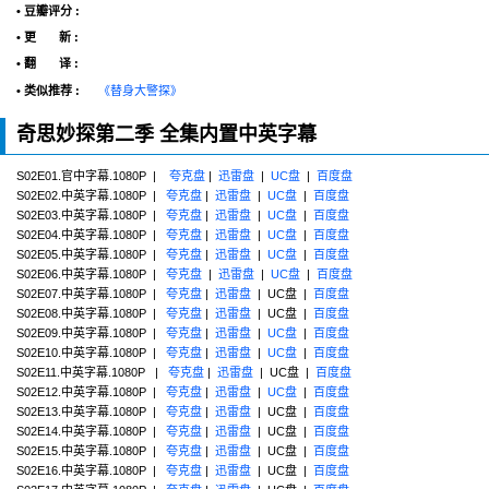
• 豆瓣评分 :
• 更 新 :
• 翻 译 :
• 类似推荐 :
《替身大警探》
奇思妙探第二季 全集内置中英字幕
S02E01.官中字幕.1080P |
夸克盘
|
迅雷盘
|
UC盘
|
百度盘
S02E02.中英字幕.1080P |
夸克盘
|
迅雷盘
|
UC盘
|
百度盘
S02E03.中英字幕.1080P |
夸克盘
|
迅雷盘
|
UC盘
|
百度盘
S02E04.中英字幕.1080P |
夸克盘
|
迅雷盘
|
UC盘
|
百度盘
S02E05.中英字幕.1080P |
夸克盘
|
迅雷盘
|
UC盘
|
百度盘
S02E06.中英字幕.1080P |
夸克盘
|
迅雷盘
|
UC盘
|
百度盘
S02E07.中英字幕.1080P |
夸克盘
|
迅雷盘
| UC盘 |
百度盘
S02E08.中英字幕.1080P |
夸克盘
|
迅雷盘
| UC盘 |
百度盘
S02E09.中英字幕.1080P |
夸克盘
|
迅雷盘
|
UC盘
|
百度盘
S02E10.中英字幕.1080P |
夸克盘
|
迅雷盘
|
UC盘
|
百度盘
S02E11.中英字幕.1080P |
夸克盘
|
迅雷盘
| UC盘 |
百度盘
S02E12.中英字幕.1080P |
夸克盘
|
迅雷盘
|
UC盘
|
百度盘
S02E13.中英字幕.1080P |
夸克盘
|
迅雷盘
| UC盘 |
百度盘
S02E14.中英字幕.1080P |
夸克盘
|
迅雷盘
| UC盘 |
百度盘
S02E15.中英字幕.1080P |
夸克盘
|
迅雷盘
| UC盘 |
百度盘
S02E16.中英字幕.1080P |
夸克盘
|
迅雷盘
| UC盘 |
百度盘