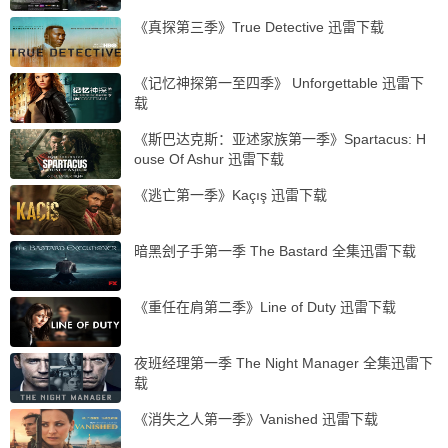
《真探第三季》True Detective 迅雷下载
《记忆神探第一至四季》 Unforgettable 迅雷下
载
《斯巴达克斯：亚述家族第一季》Spartacus: H
ouse Of Ashur 迅雷下载
《逃亡第一季》Kaçış 迅雷下载
暗黑刽子手第一季 The Bastard 全集迅雷下载
《重任在肩第二季》Line of Duty 迅雷下载
夜班经理第一季 The Night Manager 全集迅雷下
载
《消失之人第一季》Vanished 迅雷下载