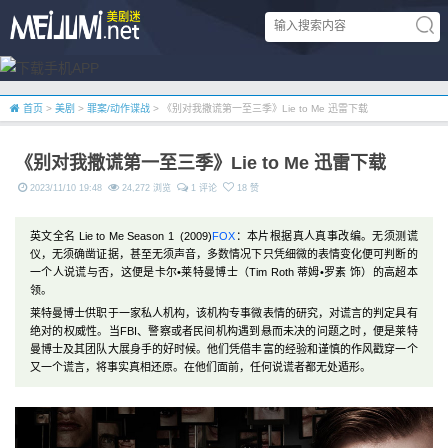
首页
>
美剧
>
罪案/动作谍战
> 《别对我撒谎第一至三季》Lie to Me 迅雷下载
《别对我撒谎第一至三季》Lie to Me 迅雷下载
2023/11/10 19:48
24,272 浏览
1 评论
18 赞
英文全名 Lie to Me Season 1 (2009)
FOX
：本片根据真人真事改编。无须测谎
仪，无须确凿证据，甚至无须声音，多数情况下只凭细微的表情变化便可判断的
一个人说谎与否，这便是卡尔•莱特曼博士（Tim Roth 蒂姆•罗素 饰）的高超本
领。
莱特曼博士供职于一家私人机构，该机构专事微表情的研究，对谎言的判定具有
绝对的权威性。当FBI、警察或者民间机构遇到悬而未决的问题之时，便是莱特
曼博士及其团队大展身手的好时候。他们凭借丰富的经验和谨慎的作风戳穿一个
又一个谎言，将事实真相还原。在他们面前，任何说谎者都无处遁形。