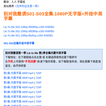
翻译：人人 字幕组
类似推荐
《无声的证言第一季》
别对我撒谎S01-S03全集.1080P无字版+外挂中英
字幕
Lie.To.Me.S03.1080p.WEBRip.x265-RARBG
Lie.To.Me.S02.1080p.WEBRip.x265-RARBG
Lie.To.Me.S01.1080p.BluRay.x265-RARBG
S01-S03全集外挂中英字幕
别对我撒谎第一季 Lie to Me 第1季全集内置中英字幕
下载地址：在下面链接点击左键 或 右键选择使用迅雷下载即可
在
手机
上可使用
“手机迅雷”
高速下载并观看，如下载链接失效，请在剧集下面直接
留言，会尽快修复
第1集.内置字幕.480P.mp4
|
720P
第2集.内置字幕.480P.mp4
|
720P
第3集.内置字幕.480P.mp4
|
720P
第4集.内置字幕.480P.mp4
|
720P
第5集.内置字幕.480P.mp4
|
720P
第6集.内置字幕.480P.mp4
|
720P
第7集.内置字幕.480P.mp4
|
720P