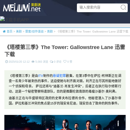
首页
>
美剧
>
罪案/动作谍战
>
英剧
> 《塔楼第三季》The Tower: Gallowstree Lane 迅雷下载
《塔楼第三季》The Tower: Gallowstree Lane 迅雷
下载
2025/01/20 12:12
5,093 浏览
0 评论
0 赞
《塔楼第三季》是由
ITV
制作的
悬疑
犯罪
剧集，在第3季中在萨拉·柯林斯正在调
查一名青少年被刺伤的事件，这迫使她与利齐面对面，利齐正在尽其所能地做好
一个侦探和母亲。 萨拉还将与"迪基兰·肖发生冲突"，后者正在执行珀尔修斯行
动，这是一个秘密警察特遣部队，目的是推翻伦敦南部的毒瘤沙基尔·奥利弗。
迪基兰正在与华盛顿特区政府的史蒂夫布拉德肖合作，他秘密潜入了沙基尔帝
国。萨拉和基兰冲突的焦点是15岁的瑞安肯尼迪，瑞安目击了致命的刺伤事件。