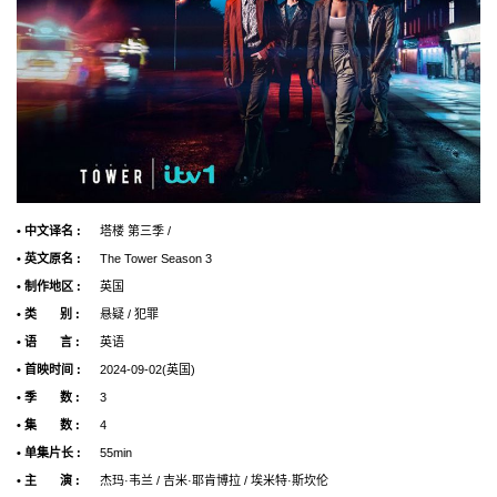
• 中文译名 :
塔楼 第三季 /
• 英文原名 :
The Tower Season 3
• 制作地区 :
英国
• 类 别 :
悬疑 / 犯罪
• 语 言 :
英语
• 首映时间 :
2024-09-02(英国)
• 季 数 :
3
• 集 数 :
4
• 单集片长 :
55min
• 主 演 :
杰玛·韦兰 / 吉米·耶肯博拉 / 埃米特·斯坎伦