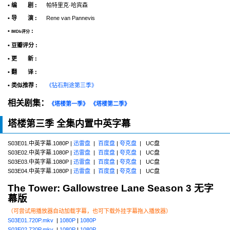
• 编 剧 :
帕特里克·哈宾森
• 导 演 :
Rene van Pannevis
•
:
IMDb评分
• 豆瓣评分 :
• 更 新 :
• 翻 译 :
• 类似推荐 :
《钻石荆途第三季》
相关剧集：
《塔楼第一季》
《塔楼第二季》
塔楼第三季 全集内置中英字幕
S03E01.中英字幕.1080P |
迅雷盘
|
百度盘
|
夸克盘
| UC盘
S03E02.中英字幕.1080P |
迅雷盘
|
百度盘
|
夸克盘
| UC盘
S03E03.中英字幕.1080P |
迅雷盘
|
百度盘
|
夸克盘
| UC盘
S03E04.中英字幕.1080P |
迅雷盘
|
百度盘
|
夸克盘
| UC盘
The Tower: Gallowstree Lane Season 3 无字
幕版
（可尝试用播放器自动加载字幕，也可下载外挂字幕拖入播放器）
S03E01.720P.mkv
|
1080P
|
1080P
S03E02.720P.mkv
|
1080P
|
1080P