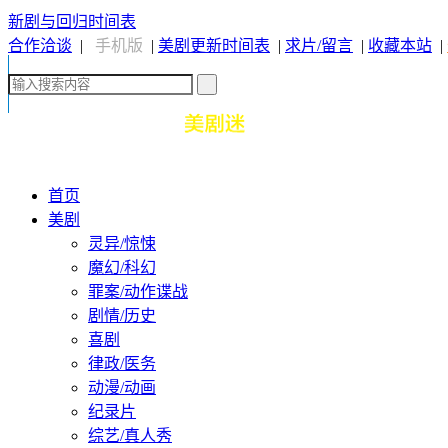
新剧与回归时间表
合作洽谈
|
手机版
|
美剧更新时间表
|
求片/留言
|
收藏本站
|
首页
美剧
灵异/惊悚
魔幻/科幻
罪案/动作谍战
剧情/历史
喜剧
律政/医务
动漫/动画
纪录片
综艺/真人秀