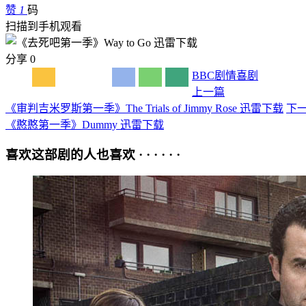
赞
1
码
扫描到手机观看
分享
0
BBC
剧情
喜剧
上一篇
《审判吉米罗斯第一季》The Trials of Jimmy Rose 迅雷下载
下
《憨憨第一季》Dummy 迅雷下载
喜欢这部剧的人也喜欢 · · · · · ·