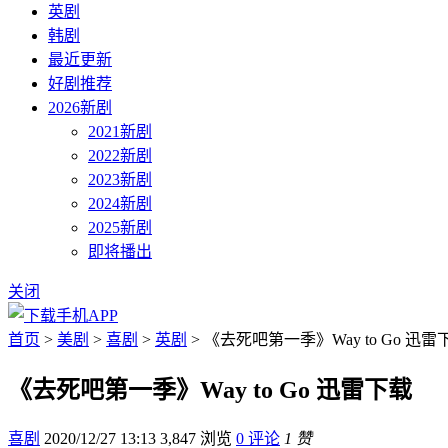
英剧
韩剧
最近更新
好剧推荐
2026新剧
2021新剧
2022新剧
2023新剧
2024新剧
2025新剧
即将播出
关闭
首页
>
美剧
>
喜剧
>
英剧
> 《去死吧第一季》Way to Go 迅雷
《去死吧第一季》Way to Go 迅雷下载
喜剧
2020/12/27 13:13
3,847 浏览
0 评论
1 赞