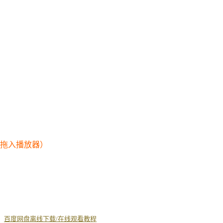
幕拖入播放器）
丨
百度网盘离线下载/在线观看教程