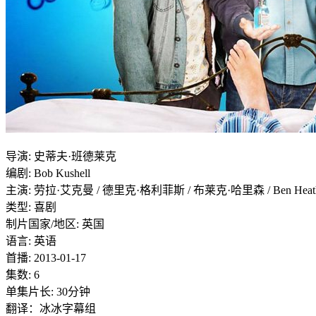
导演
:
史蒂夫·班德莱克
编剧
:
Bob Kushell
主演
:
劳拉·艾克曼 / 德里克·格利菲斯 / 布莱克·哈里森 / Ben Heath
类型:
喜剧
制片国家/地区:
英国
语言:
英语
首播:
2013-01-17
集数:
6
单集片长:
30分钟
翻译：冰冰字幕组