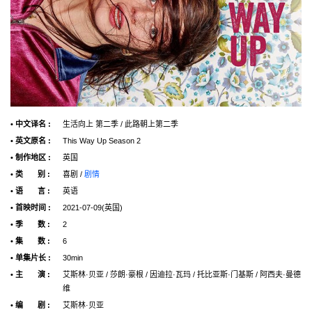
• 中文译名 :
生活向上 第二季 / 此路朝上第二季
• 英文原名 :
This Way Up Season 2
• 制作地区 :
英国
• 类 别 :
喜剧 /
剧情
• 语 言 :
英语
• 首映时间 :
2021-07-09(英国)
• 季 数 :
2
• 集 数 :
6
• 单集片长 :
30min
• 主 演 :
艾斯林·贝亚 / 莎朗·豪根 / 因迪拉·瓦玛 / 托比亚斯·门基斯 / 阿西夫·曼德
维
• 编 剧 :
艾斯林·贝亚