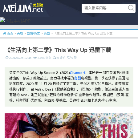
首页
>
美剧
>
剧情/历史
>
英剧
> 《生活向上第二季》This Way Up 迅雷下载
《生活向上第二季》This Way Up 迅雷下载
2021/07/25 12:45
2,984 浏览
0 评论
0 赞
英文全名This Way Up Season 2 (2021)
Channel 4
：本剧是一部在英国第4频道
播出的一部关于继续前进，努力寻找幸福的
喜剧
电视剧。第一季还获得了英国电
影学院奖，2020 年 11 月 20 日续订了第二季，于2021年7月9日播出。由莎朗霍
根执行制作， 由 Aisling Bea (《悦纳新自我》, 《堕落》) 编剧，她还主演迷人而
有趣的 Aine，她正试图在“轻微的精神崩溃”后重新振作起来。该剧还由莎朗·霍
根、托拜厄斯·孟席斯、阿西夫·曼德维、英迪拉·瓦玛和卡迪夫·科万主演。