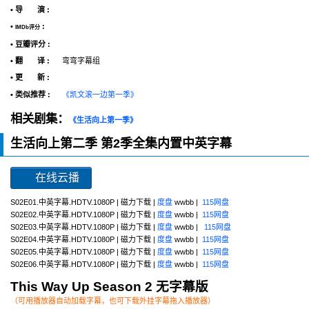
• 导 演 :
•
:
IMDb评分
• 豆瓣评分 :
• 翻 译 :
弯弯字幕组
• 更 新 :
• 类似推荐 :
《凯文滚一边第一季》
相关剧集：
《生活向上第一季》
生活向上第二季 第2季全集内置中英字幕
在线云播
S02E01.中英字幕.HDTV.1080P | 磁力下载 |
度盘
wwbb |
115网盘
S02E02.中英字幕.HDTV.1080P | 磁力下载 |
度盘
wwbb |
115网盘
S02E03.中英字幕.HDTV.1080P | 磁力下载 |
度盘
wwbb |
115网盘
S02E04.中英字幕.HDTV.1080P | 磁力下载 |
度盘
wwbb |
115网盘
S02E05.中英字幕.HDTV.1080P | 磁力下载 |
度盘
wwbb |
115网盘
S02E06.中英字幕.HDTV.1080P | 磁力下载 |
度盘
wwbb |
115网盘
This Way Up Season 2 无字幕版
（可用播放器自动加载字幕，也可下载外挂字幕拖入播放器）