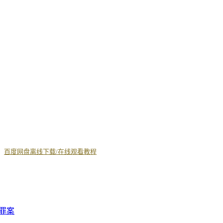
丨
百度网盘离线下载/在线观看教程
罪案