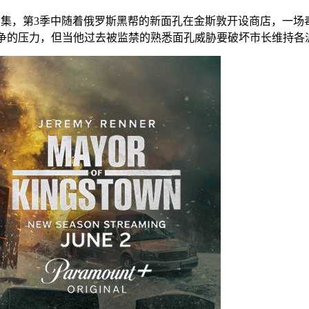
剧集，第3季中随着俄罗斯黑帮的新面孔在金斯敦开设商店，一场
战争的压力，但当他过去被监禁的熟悉面孔威胁要破坏市长维持各