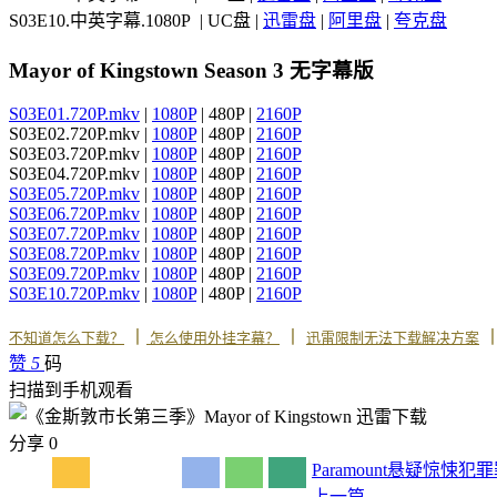
S03E10.中英字幕.1080P | UC盘 |
迅雷盘
|
阿里盘
|
夸克盘
Mayor of Kingstown Season 3 无字幕版
S03E01.720P.mkv
|
1080P
| 480P |
2160P
S03E02.720P.mkv |
1080P
| 480P |
2160P
S03E03.720P.mkv |
1080P
| 480P |
2160P
S03E04.720P.mkv |
1080P
| 480P |
2160P
S03E05.720P.mkv
|
1080P
| 480P |
2160P
S03E06.720P.mkv
|
1080P
| 480P |
2160P
S03E07.720P.mkv
|
1080P
| 480P |
2160P
S03E08.720P.mkv
|
1080P
| 480P |
2160P
S03E09.720P.mkv
|
1080P
| 480P |
2160P
S03E10.720P.mkv
|
1080P
| 480P |
2160P
丨
丨
不知道怎么下载？
怎么使用外挂字幕？
迅雷限制无法下载解决方案
赞
5
码
扫描到手机观看
分享
0
Paramount
悬疑
惊悚
犯罪
上一篇