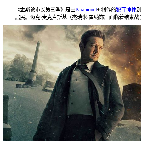
《金斯敦市长第三季》是由
Paramount
+ 制作的
犯罪
惊悚
居民。迈克·麦克卢斯基（杰瑞米·雷纳饰）面临着结束