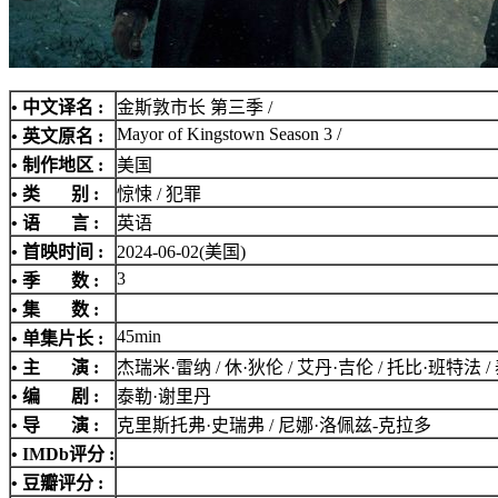
• 中文译名 :
金斯敦市长 第三季 /
Mayor of Kingstown Season 3 /
• 英文原名 :
• 制作地区 :
美国
• 类 别 :
惊悚 / 犯罪
• 语 言 :
英语
• 首映时间 :
2024-06-02(美国)
3
• 季 数 :
• 集 数 :
45min
• 单集片长 :
• 主 演 :
杰瑞米·雷纳 / 休·狄伦 / 艾丹·吉伦 / 托比·班特法 / 泰勒·
• 编 剧 :
泰勒·谢里丹
• 导 演 :
克里斯托弗·史瑞弗 / 尼娜·洛佩兹-克拉多
•
IMDb评分
:
• 豆瓣评分 :