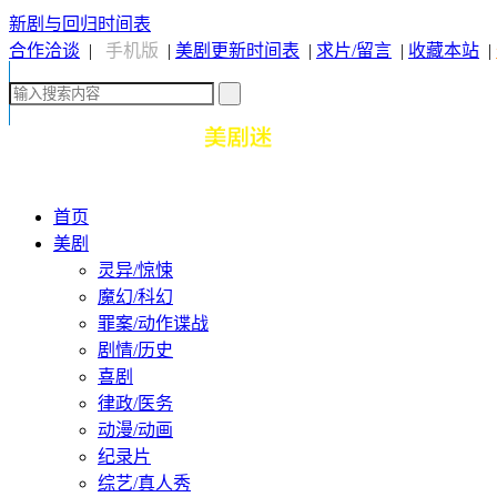
新剧与回归时间表
合作洽谈
|
手机版
|
美剧更新时间表
|
求片/留言
|
收藏本站
|
首页
美剧
灵异/惊悚
魔幻/科幻
罪案/动作谍战
剧情/历史
喜剧
律政/医务
动漫/动画
纪录片
综艺/真人秀