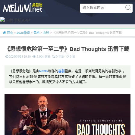
首页
>
2025新剧
>
美剧
>
喜剧
> 《思想很危险第一至二季》Bad Thoughts 迅雷下载
《思想很危险第一至二季》Bad Thoughts 迅雷下载
2026/05/24 19:39
2,904 浏览
0 评论
0 赞
《思想很危险》是由
Netflix
制作的
喜剧
剧集，这是一系列荒诞另类的喜剧故事 ，
它们以只有汤姆·塞古拉才能想象的方式突破了道德的界限。每一集的故事都将
以只有他能想象出的、既搞笑又令人不安的方式展开。