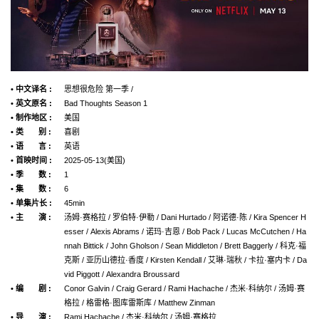
• 中文译名 :
思想很危险 第一季 /
• 英文原名 :
Bad Thoughts Season 1
• 制作地区 :
美国
• 类 别 :
喜剧
• 语 言 :
英语
• 首映时间 :
2025-05-13(美国)
• 季 数 :
1
• 集 数 :
6
• 单集片长 :
45min
• 主 演 :
汤姆·赛格拉 / 罗伯特·伊勒 / Dani Hurtado / 阿诺德·陈 / Kira Spencer H
esser / Alexis Abrams / 诺玛·吉恩 / Bob Pack / Lucas McCutchen / Ha
nnah Bittick / John Gholson / Sean Middleton / Brett Baggerly / 科克·福
克斯 / 亚历山德拉·香度 / Kirsten Kendall / 艾琳·瑞秋 / 卡拉·塞内卡 / Da
vid Piggott / Alexandra Broussard
• 编 剧 :
Conor Galvin / Craig Gerard / Rami Hachache / 杰米·科纳尔 / 汤姆·赛
格拉 / 格雷格·图库雷斯库 / Matthew Zinman
• 导 演 :
Rami Hachache / 杰米·科纳尔 / 汤姆·赛格拉