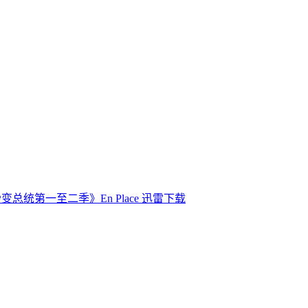
变总统第一至二季》En Place 迅雷下载