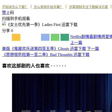
丨
丨
不知道怎么下载？
怎么使用外挂字幕？
迅雷限制无法下载解决方案
赞
0
码
扫描到手机观看
分享
0
Netflix
剧情
喜剧
情感
爱
上一篇
美版《鬼屋欢乐送第四至五季》Ghosts 迅雷下载
下一篇
《思想很危险第一至二季》Bad Thoughts 迅雷下载
喜欢这部剧的人也喜欢 · · · · · ·