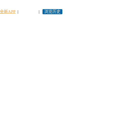
全新APP
|
永久网址
|
浏览历史