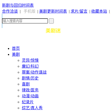
新剧与回归时间表
合作洽谈
|
手机版
|
美剧更新时间表
|
求片/留言
|
收藏本站
|
首页
美剧
灵异/惊悚
魔幻/科幻
罪案/动作谍战
剧情/历史
喜剧
律政/医务
动漫/动画
纪录片
综艺/真人秀