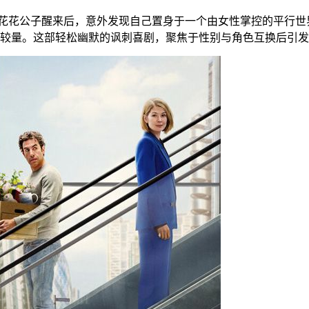
花花公子醒来后，意外发现自己置身于一个由女性掌控的平行世
较量。这部轻松幽默的讽刺喜剧，聚焦于性别与角色互换后引发