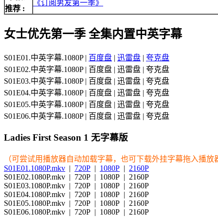
《订阅男友第一季》
推荐 :
女士优先第一季 全集内置中英字幕
S01E01.中英字幕.1080P |
百度盘
|
迅雷盘
|
夸克盘
S01E02.中英字幕.1080P | 百度盘 | 迅雷盘 | 夸克盘
S01E03.中英字幕.1080P | 百度盘 | 迅雷盘 | 夸克盘
S01E04.中英字幕.1080P | 百度盘 | 迅雷盘 | 夸克盘
S01E05.中英字幕.1080P | 百度盘 | 迅雷盘 | 夸克盘
S01E06.中英字幕.1080P | 百度盘 | 迅雷盘 | 夸克盘
Ladies First Season 1 无字幕版
（可尝试用播放器自动加载字幕，也可下载外挂字幕拖入播放
S01E01.1080P.mkv
|
720P
|
1080P
|
2160P
S01E02.1080P.mkv | 720P | 1080P | 2160P
S01E03.1080P.mkv | 720P | 1080P | 2160P
S01E04.1080P.mkv | 720P | 1080P | 2160P
S01E05.1080P.mkv | 720P | 1080P | 2160P
S01E06.1080P.mkv | 720P | 1080P | 2160P