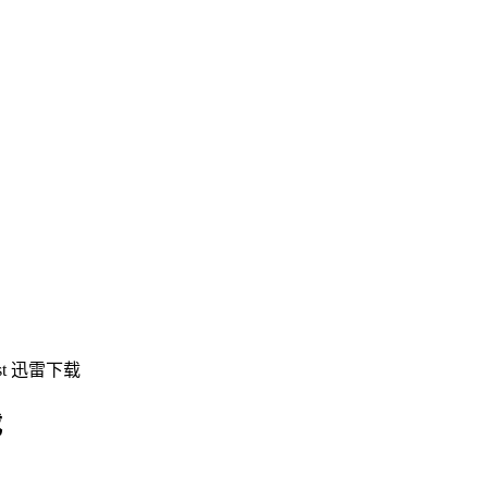
st 迅雷下载
载