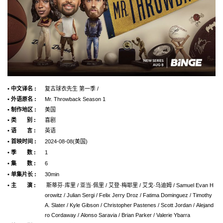
• 中文译名 :
复古球衣先生 第一季 /
• 外语原名 :
Mr. Throwback Season 1
• 制作地区 :
美国
• 类 别 :
喜剧
• 语 言 :
英语
• 首映时间 :
2024-08-08(美国)
• 季 数 :
1
• 集 数 :
6
• 单集片长 :
30min
• 主 演 :
斯蒂芬·库里 / 亚当·佩里 / 艾登·梅耶里 / 艾戈·乌迪姆 / Samuel Evan H
orowitz / Julian Sergi / Felix Jerry Droz / Fatima Dominguez / Timothy
A. Slater / Kyle Gibson / Christopher Pastenes / Scott Jordan / Alejand
ro Cordaway / Alonso Saravia / Brian Parker / Valerie Ybarra