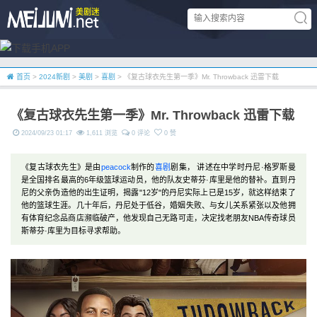
首页
>
2024新剧
>
美剧
>
喜剧
> 《复古球衣先生第一季》Mr. Throwback 迅雷下载
《复古球衣先生第一季》Mr. Throwback 迅雷下载
2024/09/23 01:17
1,611 浏览
0 评论
0 赞
《复古球衣先生》是由
peacock
制作的
喜剧
剧集， 讲述在中学时丹尼·格罗斯曼
是全国排名最高的6年级篮球运动员，他的队友史蒂芬·库里是他的替补。直到丹
尼的父亲伪造他的出生证明，揭露"12岁"的丹尼实际上已是15岁，就这样结束了
他的篮球生涯。几十年后，丹尼处于低谷，婚姻失败、与女儿关系紧张以及他拥
有体育纪念品商店濒临破产，他发现自己无路可走，决定找老朋友NBA传奇球员
斯蒂芬·库里为目标寻求帮助。