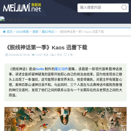
首页
>
2024新剧
>
美剧
>
魔幻/科幻
> 《脱线神话第一季》Kaos 迅雷下载
《脱线神话第一季》Kaos 迅雷下载
2024/08/30 00:56
5,037 浏览
0 评论
3 赞
《脱线神话》是由
Netflix
制作的
魔幻
动作
剧集，该剧是一部现代版希腊神话故
事，讲述全能却疑神疑鬼的宙斯开始担心自己的统治会结束，因为他发现自己额
头上出现了一条皱纹，这可能预示着世界末日。他变得偏执，对君主怀有报复心
理，奥林匹斯山诸神日渐不和。与此同时，三个人类在与古典神话中腐败而傲慢
的神打交道时，发现了他们之间的联系以及与一个长期存在的古老预言之间的大
阴谋。