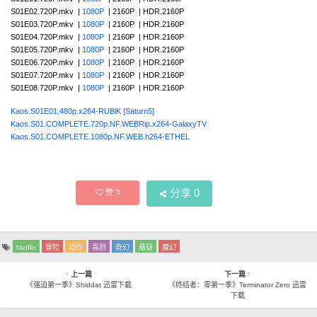
S01E02.720P.mkv |
1080P
| 2160P | HDR.2160P
S01E03.720P.mkv |
1080P
| 2160P | HDR.2160P
S01E04.720P.mkv |
1080P
| 2160P | HDR.2160P
S01E05.720P.mkv |
1080P
| 2160P | HDR.2160P
S01E06.720P.mkv |
1080P
| 2160P | HDR.2160P
S01E07.720P.mkv |
1080P
| 2160P | HDR.2160P
S01E08.720P.mkv |
1080P
| 2160P | HDR.2160P
Kaos.S01E01.480p.x264-RUBiK [Saturn5]
Kaos.S01.COMPLETE.720p.NF.WEBRip.x264-GalaxyTV
Kaos.S01.COMPLETE.1080p.NF.WEB.h264-ETHEL
分享
0
赞
3
Netflix
冒险
动作
喜剧
奇幻
悬疑
魔幻
上一篇
下一篇
《强迫第一季》Shiddat 迅雷下载
《终结者：零第一季》Terminator Zero 迅雷
下载