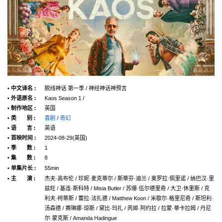
• 中文译名 :
脱线神话 第一季 / 神经神话神预言
• 外语原名 :
Kaos Season 1 /
• 制作地区 :
英国
• 类 别 :
喜剧
/
奇幻
• 语 言 :
英语
• 首映时间 :
2024-08-29(英国)
• 季 数 :
1
• 集 数 :
8
• 单集片长 :
55min
• 主 演 :
杰夫·高布伦 / 珍妮·麦克蒂尔 / 斯蒂芬·迪兰 / 奥罗拉·佩里诺 / 纳巴汉·里
兹旺 / 基连·斯科特 / Misia Butler / 苏珊·伍尔德里奇 / 大卫·休里斯 / 克
利夫·柯蒂斯 / 蕾拉·法扎德 / Matthew Koon / 米歇尔·格里尼奇 / 斯坦利·
汤森德 / 赛琳娜·琼斯 / 黛比·玛扎 / 芮姬·阿约拉 / 拉蒙·蒂卡拉姆 / 丹尼
尔·蒙克斯 / Amanda Hadingue