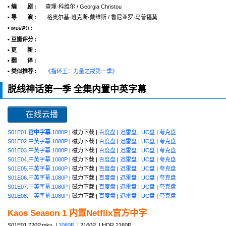
• 编 剧 :
查理·科维尔 / Georgia Christou
• 导 演 :
格奥尔基·班克斯-戴维斯 / 鲁尼亚罗·马普福莫
•
:
IMDb评分
• 豆瓣评分 :
• 更 新 :
• 翻 译 :
• 类似推荐 :
《指环王：力量之戒第一季》
脱线神话第一季 全集内置中英字幕
在线云播
S01E01.
官中字幕
.1080P
| 磁力下载 |
百度盘
|
迅雷盘
|
UC盘
|
夸克盘
S01E02.中英字幕.1080P
| 磁力下载 |
百度盘
|
迅雷盘
|
UC盘
|
夸克盘
S01E03.中英字幕.1080P
| 磁力下载 |
百度盘
|
迅雷盘
|
UC盘
|
夸克盘
S01E04.中英字幕.1080P
| 磁力下载 |
百度盘
|
迅雷盘
|
UC盘
|
夸克盘
S01E05.中英字幕.1080P
| 磁力下载 |
百度盘
|
迅雷盘
|
UC盘
|
夸克盘
S01E06.中英字幕.1080P
| 磁力下载 |
百度盘
|
迅雷盘
|
UC盘
|
夸克盘
S01E07.中英字幕.1080P
| 磁力下载 |
百度盘
|
迅雷盘
|
UC盘
|
夸克盘
S01E08.中英字幕.1080P
| 磁力下载 |
百度盘
|
迅雷盘
|
UC盘
|
夸克盘
Kaos Season 1 内置Netflix官方中字
S01E01.720P.mkv |
1080P
| 2160P | HDR.2160P