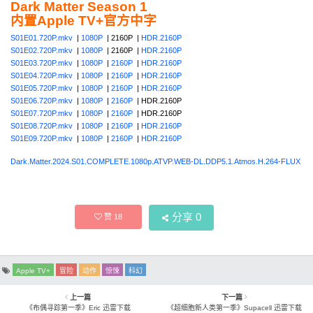
Dark Matter Season 1
内置Apple TV+官方中字
S01E01.720P.mkv
|
1080P
| 2160P |
HDR.2160P
S01E02.720P.mkv
|
1080P
| 2160P |
HDR.2160P
S01E03.720P.mkv
|
1080P
|
2160P
|
HDR.2160P
S01E04.720P.mkv
|
1080P
|
2160P
|
HDR.2160P
S01E05.720P.mkv
|
1080P
|
2160P
|
HDR.2160P
S01E06.720P.mkv
|
1080P
|
2160P
| HDR.2160P
S01E07.720P.mkv
|
1080P
|
2160P
| HDR.2160P
S01E08.720P.mkv
|
1080P
|
2160P
|
HDR.2160P
S01E09.720P.mkv
|
1080P
|
2160P
|
HDR.2160P
Dark.Matter.2024.S01.COMPLETE.1080p.ATVP.WEB-DL.DDP5.1.Atmos.H.264-FLUX
分享
0
赞
18
Apple TV+
冒险
动作
惊悚
科幻
上一篇
下一篇
《布偶寻踪第一季》Eric 迅雷下载
《超细胞新人类第一季》Supacell 迅雷下载