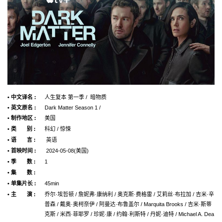
• 中文译名 :
人生复本 第一季 / 暗物质
• 英文原名 :
Dark Matter Season 1 /
• 制作地区 :
美国
• 类 别 :
科幻 / 惊悚
• 语 言 :
英语
• 首映时间 :
2024-05-08(美国)
• 季 数 :
1
• 集 数 :
• 单集片长 :
45min
• 主 演 :
乔尔·埃哲顿 / 詹妮弗·康纳利 / 奥克斯·费格雷 / 艾莉丝·布拉加 / 吉米·辛
普森 / 戴奥·奥柯奈伊 / 阿曼达·布鲁盖尔 / Marquita Brooks / 吉米·斯蒂
克斯 / 米西·菲耶罗 / 珍妮·康 / 约翰·利斯特 / 丹妮·迪特 / Michael A. Dea