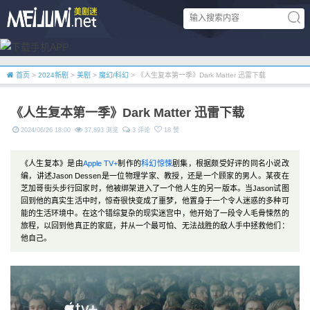
首页
>
2024新剧
>
美剧
>
魔幻/科幻
> 《人生复本第一季》Dark Matter 迅雷下载
《人生复本第一季》Dark Matter 迅雷下载
2024/06/26 18:00
37,893 浏览
3 评论
18 赞
《人生复本》是由
Apple TV+
制作的
科幻
惊悚
剧集，根据颇受好评的同名小说改
编，讲述Jason Dessen是一位物理学家、教授，还是一个顾家的男人。某夜在
芝加哥街头步行回家时，他被绑架进入了一个他人生的另一版本。当Jason试图
回到他的真实生活中时，惊奇很快变成了噩梦，他置身于一个令人迷惑的多种可
能的生活环境中。在这个错综复杂的现实迷宫中，他开始了一段令人毛骨悚然的
旅程，以回到他真正的家庭，并从一个最可怕、无法战胜的敌人手中拯救他们：
他自己。