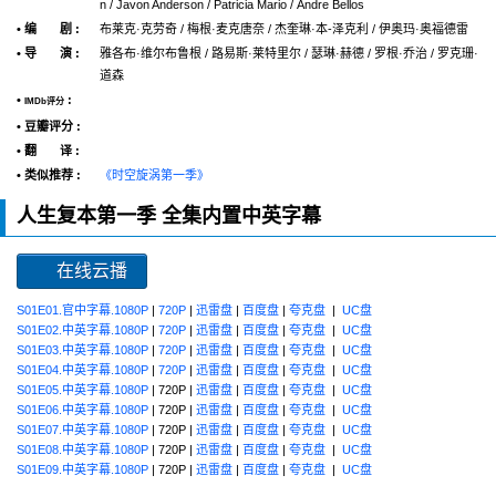
n / Javon Anderson / Patricia Mario / Andre Bellos
• 编 剧 :
布莱克·克劳奇 / 梅根·麦克唐奈 / 杰奎琳·本-泽克利 / 伊奥玛·奥福德雷
• 导 演 :
雅各布·维尔布鲁根 / 路易斯·莱特里尔 / 瑟琳·赫德 / 罗根·乔治 / 罗克珊·
道森
•
:
IMDb评分
• 豆瓣评分 :
• 翻 译 :
• 类似推荐 :
《时空旋涡第一季》
人生复本第一季 全集内置中英字幕
在线云播
S01E01.官中字幕.1080P
|
720P
|
迅雷盘
|
百度盘
|
夸克盘
|
UC盘
S01E02.中英字幕.1080P
|
720P
|
迅雷盘
|
百度盘
|
夸克盘
|
UC盘
S01E03.中英字幕.1080P
|
720P
|
迅雷盘
|
百度盘
|
夸克盘
|
UC盘
S01E04.中英字幕.1080P
|
720P
|
迅雷盘
|
百度盘
|
夸克盘
|
UC盘
S01E05.中英字幕.1080P
| 720P |
迅雷盘
|
百度盘
|
夸克盘
|
UC盘
S01E06.中英字幕.1080P
| 720P |
迅雷盘
|
百度盘
|
夸克盘
|
UC盘
S01E07.中英字幕.1080P
| 720P |
迅雷盘
|
百度盘
|
夸克盘
|
UC盘
S01E08.中英字幕.1080P
| 720P |
迅雷盘
|
百度盘
|
夸克盘
|
UC盘
S01E09.中英字幕.1080P
| 720P |
迅雷盘
|
百度盘
|
夸克盘
|
UC盘