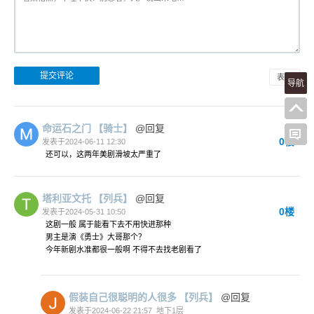
表情
导航
命运石之门
【骑士】
@回复
0楼
发表于2024-06-11 12:30
还可以，这两年美剧滑坡太严重了
塔利亚文托
【列兵】
@回复
0楼
发表于2024-05-31 10:50
这剧一般 属于能看下去不用快进那种
男主是演《勇士》大哥那个？
今年新剧水准都很一般啊 不得不去找老剧看了
假装自己很聪明的人很多
【列兵】
@回复
发表于2024-06-22 21:57
地下1层