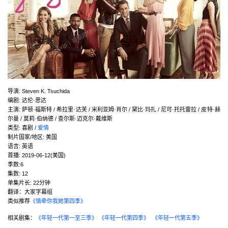
导演
:
Steven K. Tsuchida
编剧
:
达伦·思达
主演
:
萨顿·福斯特 / 希拉里·达芙 / 米利亚姆·肖尔 / 黛比·玛扎 / 尼可·托托雷拉 / 皮特·赫
尔曼 / 莫莉·伯纳德 / 查尔斯·迈克尔·戴维斯
类型:
喜剧 /
爱情
制片国家/地区:
美国
语言:
英语
首播:
2019-06-12(美国)
季数:6
集数:
12
单集片长:
22分钟
翻译：大家字幕组
类似推荐
《情牵你我她第四季》
相关剧集：
《年轻一代第一至三季》
《年轻一代第四季》
《年轻一代第五季》