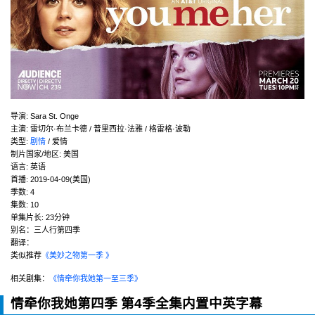
导演
:
Sara St. Onge
主演
:
雷切尔·布兰卡德 / 普里西拉·法雅 / 格雷格·波勒
类型:
剧情
/ 爱情
制片国家/地区:
美国
语言:
英语
首播:
2019-04-09(美国)
季数:
4
集数:
10
单集片长:
23分钟
别名：三人行第四季
翻译：
类似推荐
《美妙之物第一季 》
相关剧集：
《情牵你我她第一至三季》
情牵你我她第四季 第4季全集内置中英字幕