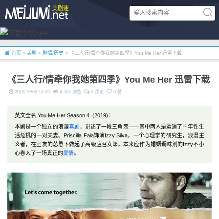
首页
>
美剧
>
剧情/历史
> 《三人行/情牵你我她第四季》You Me Her 迅雷下载
《三人行/情牵你我她第四季》You Me Her 迅雷下载
2019/10/09 18:09
4,507 浏览
0 评论
0 赞
英文全名 You Me Her Season 4 (2019)：
本剧是一个独立的浪漫
喜剧
，讲述了一段三角恋——其中两人是遭遇了中年性生
活危机的一对夫妻。Priscilla Faia饰演Izzy Silva，一个心理学的研究生，浪漫主
义者，在室友的怂恿下做起了高级应召女郎。本来应作为婚姻调味剂的Izzy不小
心卷入了一场真正的
爱情
。