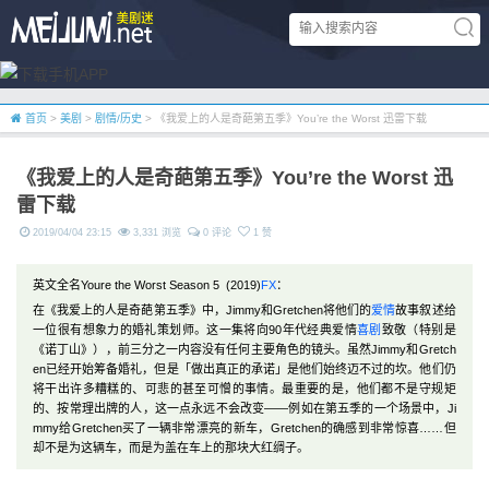
首页
>
美剧
>
剧情/历史
> 《我爱上的人是奇葩第五季》You’re the Worst 迅雷下载
《我爱上的人是奇葩第五季》You’re the Worst 迅
雷下载
2019/04/04 23:15
3,331 浏览
0 评论
1 赞
英文全名Youre the Worst Season 5 (2019)
FX
：
在《我爱上的人是奇葩第五季》中，Jimmy和Gretchen将他们的
爱情
故事叙述给
一位很有想象力的婚礼策划师。这一集将向90年代经典爱情
喜剧
致敬（特别是
《诺丁山》），前三分之一内容没有任何主要角色的镜头。虽然Jimmy和Gretch
en已经开始筹备婚礼，但是「做出真正的承诺」是他们始终迈不过的坎。他们仍
将干出许多糟糕的、可悲的甚至可憎的事情。最重要的是，他们都不是守规矩
的、按常理出牌的人，这一点永远不会改变——例如在第五季的一个场景中，Ji
mmy给Gretchen买了一辆非常漂亮的新车，Gretchen的确感到非常惊喜……但
却不是为这辆车，而是为盖在车上的那块大红绸子。