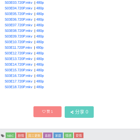
S03E03.720P.mkv
|
480p
S03E04.720P.mkv
|
480p
S03E05.720P.mkv
|
480p
S03E06.720P.mkv
|
480p
S03E07.720P.mkv
|
480p
S03E08.720P.mkv
|
480p
S03E09.720P.mkv
|
480p
S03E10.720P.mkv
|
480p
S03E11.720P.mkv
|
480p
S03E12.720P.mkv
|
480p
S03E13.720P.mkv
|
480p
S03E14.720P.mkv
|
480p
S03E15.720P.mkv
|
480p
S03E16.720P.mkv
|
480p
S03E17.720P.mkv
|
480p
S03E18.720P.mkv
|
480p
分享
0
赞
1
NBC
剧情
周三更新
喜剧
家庭
情感
爱情