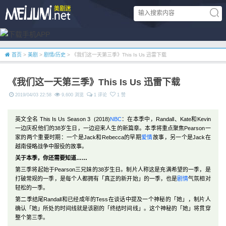
首页
>
美剧
>
剧情/历史
> 《我们这一天第三季》This Is Us 迅雷下载
《我们这一天第三季》This Is Us 迅雷下载
2019/04/03 22:58
9,600 浏览
1 评论
1 赞
英文全名 This Is Us Season 3 (2018)
NBC
：在本季中，Randall、Kate和Kevin
一边庆祝他们的38岁生日，一边迎来人生的新篇章。本季将重点聚焦Pearson一
家的两个重要时期：一个是Jack和Rebecca的早期
爱情
故事，另一个是Jack在
越南侵略战争中服役的故事。
关于本季，你还需要知道……
第三季将起始于Pearson三兄妹的38岁生日。制片人称这是充满希望的一季，是
打破常规的一季，是每个人都拥有「真正的新开始」的一季，也是
剧情
气氛相对
轻松的一季。
第二季结尾Randall和已经成年的Tess在谈话中提及一个神秘的「她」，制片人
确认「她」所处的时间线就是该剧的「终结时间线」。这个神秘的「她」将贯穿
整个第三季。