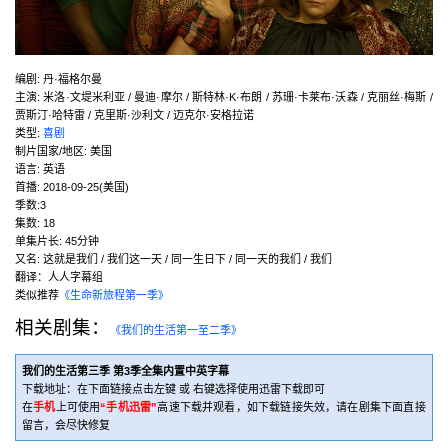
编剧
:
丹·福格尔曼
主演
:
米洛·文堤米利亚 / 曼迪·摩尔 / 斯特林·K·布朗 / 苏珊·卡莱布·沃森 / 克丽丝·梅斯 /
贾斯汀·哈特雷 / 克里斯·沙利文 / 迈克尔·安格拉诺
类型:
喜剧
制片国家/地区:
美国
语言:
英语
首播:
2018-09-25(美国)
季数:3
集数:
18
单集片长:
45分钟
又名:
这就是我们 / 我们这一天 / 同一生日下 / 同一天的我们 / 我们
翻译：人人字幕组
类似推荐
《生命新旅程第一季》
相关剧集：
《我们的生活第一至二季》
我们的生活第三季 第3季全集内置中英字幕
下载地址：在下面链接点击左键 或 右键选择使用迅雷下载即可
在
手机
上可使用
“手机迅雷”
高速下载并观看，如下载链接失效，请在剧集下面直接
留言，会尽快修复