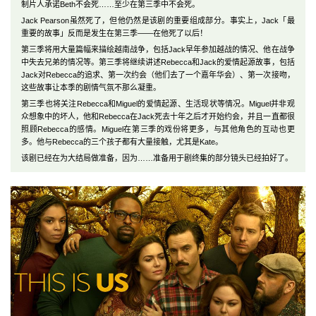
制片人承诺Beth不会死……至少在第三季中不会死。
Jack Pearson虽然死了，但他仍然是该剧的重要组成部分。事实上，Jack「最
重要的故事」反而是发生在第三季——在他死了以后！
第三季将用大量篇幅来描绘越南战争，包括Jack早年参加越战的情况、他在战争
中失去兄弟的情况等。第三季将继续讲述Rebecca和Jack的爱情起源故事，包括
Jack对Rebecca的追求、第一次约会（他们去了一个嘉年华会）、第一次接吻，
这些故事让本季的剧情气氛不那么凝重。
第三季也将关注Rebecca和Miguel的爱情起源、生活现状等情况。Miguel并非观
众想象中的坏人，他和Rebecca在Jack死去十年之后才开始约会，并且一直都很
照顾Rebecca的感情。Miguel在第三季的戏份将更多，与其他角色的互动也更
多。他与Rebecca的三个孩子都有大量接触，尤其是Kate。
该剧已经在为大结局做准备，因为……准备用于剧终集的部分镜头已经拍好了。